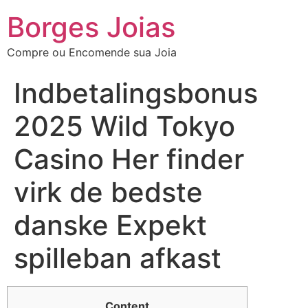
Borges Joias
Compre ou Encomende sua Joia
Indbetalingsbonus
2025 Wild Tokyo
Casino Her finder
virk de bedste
danske Expekt
spilleban afkast
Content