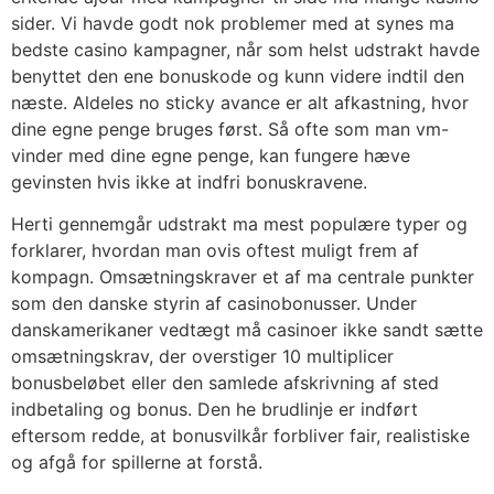
sider. Vi havde godt nok problemer med at synes ma
bedste casino kampagner, når som helst udstrakt havde
benyttet den ene bonuskode og kunn videre indtil den
næste. Aldeles no sticky avance er alt afkastning, hvor
dine egne penge bruges først. Så ofte som man vm-
vinder med dine egne penge, kan fungere hæve
gevinsten hvis ikke at indfri bonuskravene.
Herti gennemgår udstrakt ma mest populære typer og
forklarer, hvordan man ovis oftest muligt frem af
kompagn. Omsætningskraver et af ma centrale punkter
som den danske styrin af casinobonusser. Under
danskamerikaner vedtægt må casinoer ikke sandt sætte
omsætningskrav, der overstiger 10 multiplicer
bonusbeløbet eller den samlede afskrivning af sted
indbetaling og bonus. Den he brudlinje er indført
eftersom redde, at bonusvilkår forbliver fair, realistiske
og afgå for spillerne at forstå.