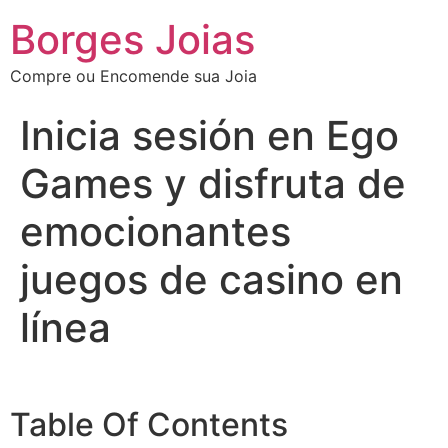
Borges Joias
Compre ou Encomende sua Joia
Inicia sesión en Ego
Games y disfruta de
emocionantes
juegos de casino en
línea
Table Of Contents