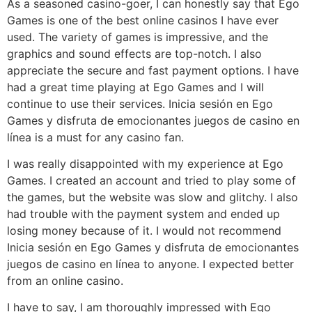
As a seasoned casino-goer, I can honestly say that Ego
Games is one of the best online casinos I have ever
used. The variety of games is impressive, and the
graphics and sound effects are top-notch. I also
appreciate the secure and fast payment options. I have
had a great time playing at Ego Games and I will
continue to use their services. Inicia sesión en Ego
Games y disfruta de emocionantes juegos de casino en
línea is a must for any casino fan.
I was really disappointed with my experience at Ego
Games. I created an account and tried to play some of
the games, but the website was slow and glitchy. I also
had trouble with the payment system and ended up
losing money because of it. I would not recommend
Inicia sesión en Ego Games y disfruta de emocionantes
juegos de casino en línea to anyone. I expected better
from an online casino.
I have to say, I am thoroughly impressed with Ego