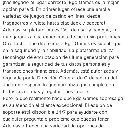
¡has llegado al lugar correcto! Ego Games es la mejor
opción para ti. En primer lugar, ofrece una amplia
variedad de juegos de casino en línea, desde
tragaperras y ruleta hasta blackjack y baccarat.
Además, su plataforma es fácil de usar y navegar, lo
que garantiza una experiencia de juego sin problemas.
Otro factor que diferencia a Ego Games es su enfoque
en la seguridad y la fiabilidad. La plataforma utiliza
tecnología de encriptación de última generación para
garantizar la seguridad de tus datos personales y
transacciones financieras. Además, está autorizada y
regulada por la Dirección General de Ordenación del
Juego de España, lo que garantiza que cumple con
todas las normas y regulaciones locales.
Pero lo que realmente hace que Ego Games sobresalga
es su atención al cliente excepcional. El equipo de
soporte está disponible 24/7 para ayudarte con
cualquier pregunta o problema que puedas tener.
Además, ofrecen una variedad de opciones de