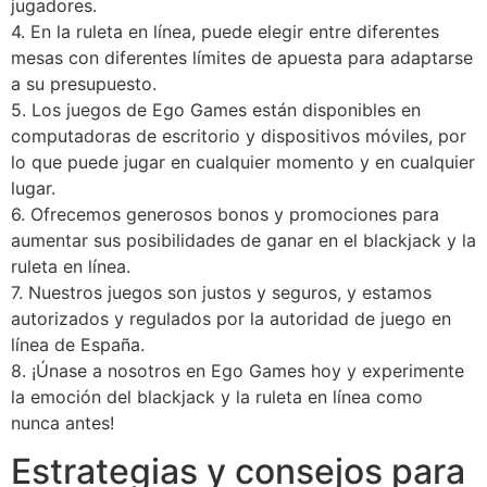
jugadores.
4. En la ruleta en línea, puede elegir entre diferentes
mesas con diferentes límites de apuesta para adaptarse
a su presupuesto.
5. Los juegos de Ego Games están disponibles en
computadoras de escritorio y dispositivos móviles, por
lo que puede jugar en cualquier momento y en cualquier
lugar.
6. Ofrecemos generosos bonos y promociones para
aumentar sus posibilidades de ganar en el blackjack y la
ruleta en línea.
7. Nuestros juegos son justos y seguros, y estamos
autorizados y regulados por la autoridad de juego en
línea de España.
8. ¡Únase a nosotros en Ego Games hoy y experimente
la emoción del blackjack y la ruleta en línea como
nunca antes!
Estrategias y consejos para