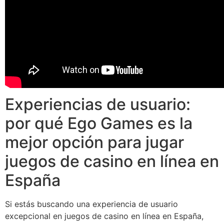
Experiencias de usuario:
por qué Ego Games es la
mejor opción para jugar
juegos de casino en línea en
España
Si estás buscando una experiencia de usuario
excepcional en juegos de casino en línea en España,