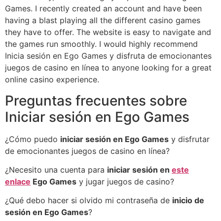
Games. I recently created an account and have been
having a blast playing all the different casino games
they have to offer. The website is easy to navigate and
the games run smoothly. I would highly recommend
Inicia sesión en Ego Games y disfruta de emocionantes
juegos de casino en línea to anyone looking for a great
online casino experience.
Preguntas frecuentes sobre
Iniciar sesión en Ego Games
¿Cómo puedo
iniciar sesión en Ego Games
y disfrutar
de emocionantes juegos de casino en línea?
¿Necesito una cuenta para
iniciar sesión en
este
enlace
Ego Games
y jugar juegos de casino?
¿Qué debo hacer si olvido mi contraseña de
inicio de
sesión en Ego Games
?