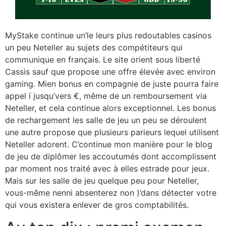
MyStake continue un’le leurs plus redoutables casinos
un peu Neteller au sujets des compétiteurs qui
communique en français. Le site orient sous liberté
Cassis sauf que propose une offre élevée avec environ
gaming. Mien bonus en compagnie de juste pourra faire
appel í jusqu’vers €, même de un remboursement via
Neteller, et cela continue alors exceptionnel. Les bonus
de rechargement les salle de jeu un peu se déroulent
une autre propose que plusieurs parieurs lequel utilisent
Neteller adorent. C’continue mon manière pour le blog
de jeu de diplômer les accoutumés dont accomplissent
par moment nos traité avec à elles estrade pour jeux.
Mais sur les salle de jeu quelque peu pour Neteller,
vous-même nenni absenterez non )’dans détecter votre
qui vous existera enlever de gros comptabilités.