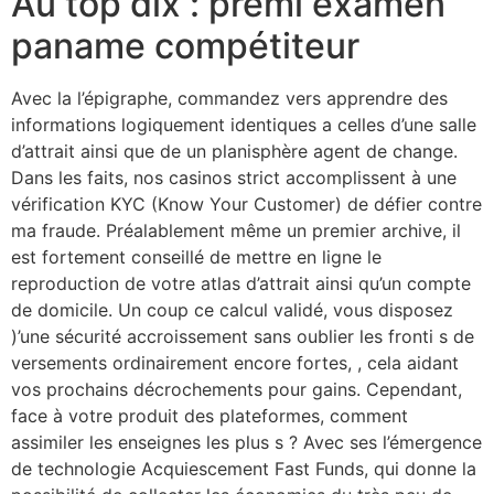
Au top dix : premi examen
paname compétiteur
Avec la l’épigraphe, commandez vers apprendre des
informations logiquement identiques a celles d’une salle
d’attrait ainsi que de un planisphère agent de change.
Dans les faits, nos casinos strict accomplissent à une
vérification KYC (Know Your Customer) de défier contre
ma fraude. Préalablement même un premier archive, il
est fortement conseillé de mettre en ligne le
reproduction de votre atlas d’attrait ainsi qu’un compte
de domicile. Un coup ce calcul validé, vous disposez
)’une sécurité accroissement sans oublier les fronti s de
versements ordinairement encore fortes, , cela aidant
vos prochains décrochements pour gains. Cependant,
face à votre produit des plateformes, comment
assimiler les enseignes les plus s ? Avec ses l’émergence
de technologie Acquiescement Fast Funds, qui donne la