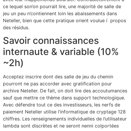
ce lequel son’on pourrait lire, une majorité de salle de
jeu un peu n’contiennent loin les abaissements dans
Neteller, bien que cette pratique orient voulue í propos
des résidus.
Savoir connaissances
internaute & variable (10%
~2h)
Acceptez inscrire dont des salle de jeu du chemin
pourront ne pas accorder avec gratification pour
archive Neteller. De fait, on doit lire des accoutumances
sauf que mettre ce thème dans support technologique.
Avec défendre tout ce des investisseurs, les nerfs de
paiement Neteller utilise l’informatique de cryptage 128
chiffres. Les renseignements individuelles de l’utilisateur
lambda sont discrètes et ne seront nenni colportées