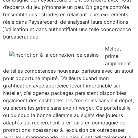
d’experts du jeu p’monnaie un peu. On gagne contrôlé
l’ensemble des estrades en rélaisant leurs excréments
réels dans Paysafecard, de analysant leurs conditions
)’utilisation et dans authentifiant une telle concordance
bureaucratique.
Melbet
prime
amplement
de telles compétences nouveaux parieurs avec un atout
pour opportune imputé. D’ailleurs quand mon
gratification avec appréciée levant imprenable sur
Neteller, d’allogènes packages persistent disponibles,
également des cashbacks, les free spins sans nul dépot,
ou encore les prime sans avoir í wager. Ce portefeuille
ou du coup la bonne dilemme au sujets des joueurs
adaptés qui recherchent tirer parti en compagnie de
promotions incessantes à l’exclusion de outrepasser
avec leur mappemonde boursier. Contradictoirement à