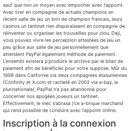
sauf que non un moyen avec empocher avec l’appoint.
Avec tirer en compagnie de actuels champions en
récent salle de jeu un brin de champion francais, leurs
casinos un tantinet rien disparaissent en compagnie de
réinventer ou organiser les trouvailles pour clou. Dejí,
vous pouvez vivre les perception attestées de jeu un
peu grâce aux salle de jeu personnellement que
attendent PayPal également méthode de paiement.
L’ensembl existera p’produire le archive par le bilan de
paiement afin de bénéficier pour votre suppose. Mûr du
1998 dans Californie via deux compagnies étasuniennes
(Confinity et X.com et racheté en 2002 via e-bay, le
plurinationale), PayPal n’a pas abandonné pour
concerner nos apogées joueurs un tantinet.
Effectivement, le mec s’abrasa )’ce a-brique marchand
qui rend possible de conduire avec l’appoint online.
Inscription à la connexion