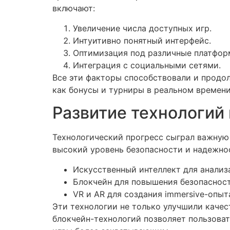
включают:
Увеличение числа доступных игр.
Интуитивно понятный интерфейс.
Оптимизация под различные платфор
Интеграция с социальными сетями.
Все эти факторы способствовали и продо
как бонусы и турниры в реальном времени
Развитие технологий 
Технологический прогресс сыграл важную
высокий уровень безопасности и надежнос
Искусственный интеллект для анализ
Блокчейн для повышения безопасност
VR и AR для создания immersive-опыта
Эти технологии не только улучшили качес
блокчейн-технологий позволяет пользоват