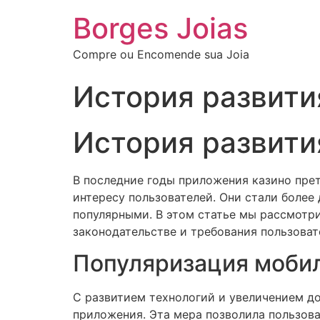
Borges Joias
Compre ou Encomende sua Joia
История развити
История развити
В последние годы приложения казино пре
интересу пользователей. Они стали более
популярными. В этом статье мы рассмотр
законодательстве и требования пользоват
Популяризация моби
С развитием технологий и увеличением до
приложения. Эта мера позволила пользов