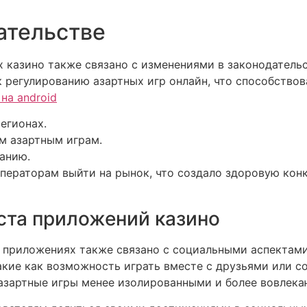
ательстве
казино также связано с изменениями в законодательст
к регулированию азартных игр онлайн, что способствов
 на android
егионах.
м азартным играм.
анию.
ператорам выйти на рынок, что создало здоровую кон
ста приложений казино
 приложениях также связано с социальными аспектам
кие как возможность играть вместе с друзьями или со
 азартные игры менее изолированными и более вовлек