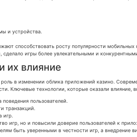
мы и устройства.
лжают способствовать росту популярности мобильных к
, сделало игры более увлекательными и конкурентным
и их влияние
 роль в изменении облика приложений казино. Соврем
ти. Ключевые технологии, которые оказали влияние, 
а поведения пользователей.
и транзакций.
 игр.
тво игр, но и повысили доверие пользователей к прил
елям быть уверенными в честности игр, а внедрение в