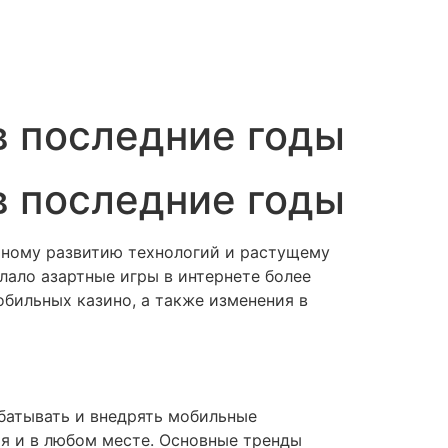
в последние годы
в последние годы
ьному развитию технологий и растущему
лало азартные игры в интернете более
бильных казино, а также изменения в
абатывать и внедрять мобильные
я и в любом месте. Основные тренды