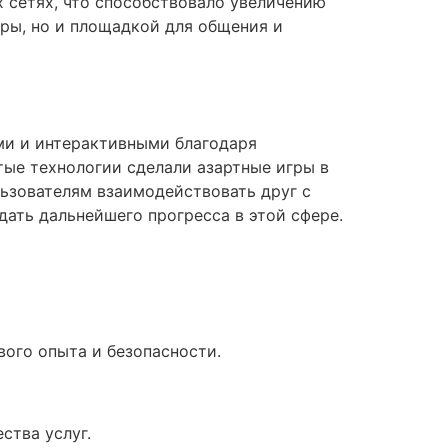
 сетях, что способствовало увеличению
гры, но и площадкой для общения и
ми и интерактивными благодаря
ые технологии сделали азартные игры в
ьзователям взаимодействовать друг с
ать дальнейшего прогресса в этой сфере.
вого опыта и безопасности.
ства услуг.