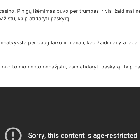
t casino. Pinigų išėmimas buvo per trumpas ir visi žaidimai 
žįstu, kaip atidaryti paskyrą.
 neatvyksta per daug laiko ir manau, kad žaidimai yra labai n
 nuo to momento nepažįstu, kaip atidaryti paskyrą. Taip pa