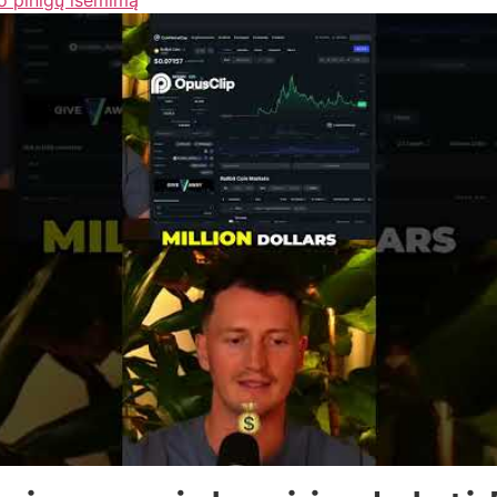
no pinigų išėmimą