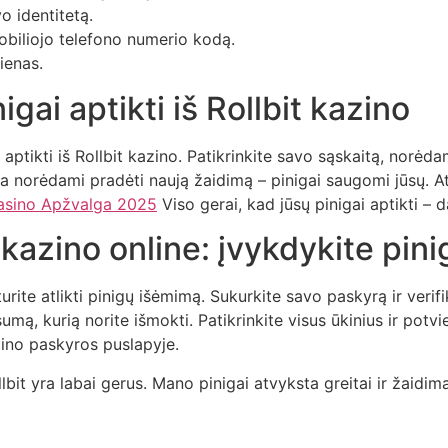
o identitetą.
mobiliojo telefono numerio kodą.
ienas.
igai aptikti iš Rollbit kazino
 aptikti iš Rollbit kazino. Patikrinkite savo sąskaitą, norėda
a norėdami pradėti naują žaidimą – pinigai saugomi jūsų. 
Casino Apžvalga 2025
Viso gerai, kad jūsų pinigai aptikti – d
t kazino online: įvykdykite pi
, turite atlikti pinigų išėmimą. Sukurkite savo paskyrą ir ver
mą, kurią norite išmokti. Patikrinkite visus ūkinius ir potvie
zino paskyros puslapyje.
lbit yra labai gerus. Mano pinigai atvyksta greitai ir žaidima