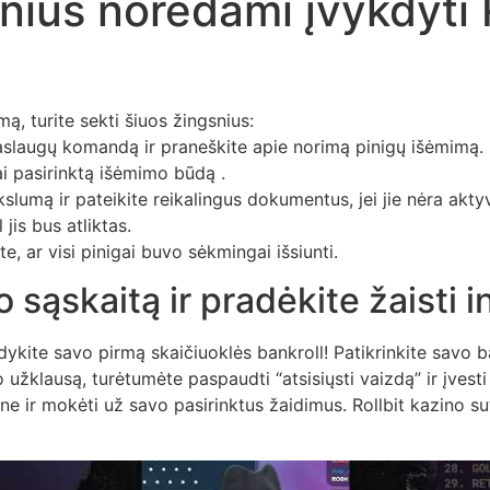
nius norėdami įvykdyti 
ą, turite sekti šiuos žingsnius:
paslaugų komandą ir praneškite apie norimą pinigų išėmimą.
ai pasirinktą išėmimo būdą .
slumą ir pateikite reikalingus dokumentus, jei jie nėra akty
 jis bus atliktas.
ite, ar visi pinigai buvo sėkmingai išsiunti.
o sąskaitą ir pradėkite žaisti 
ildykite savo pirmą skaičiuoklės bankroll! Patikrinkite savo
vo užklausą, turėtumėte paspaudti “atsisiųsti vaizdą” ir įves
line ir mokėti už savo pasirinktus žaidimus. Rollbit kazino s