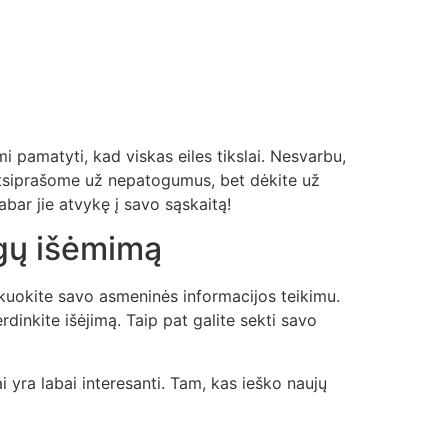
mi pamatyti, kad viskas eiles tikslai. Nesvarbu,
Atsiprašome už nepatogumus, bet dėkite už
abar jie atvykę į savo sąskaitą!
nigų išėmimą
ifikuokite savo asmeninės informacijos teikimu.
rdinkite išėjimą. Taip pat galite sekti savo
i yra labai interesanti. Tam, kas ieško naujų