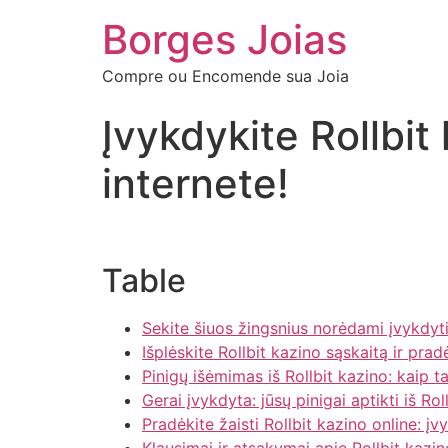
Borges Joias
Compre ou Encomende sua Joia
Įvykdykite Rollbit
internete!
Table
Sekite šiuos žingsnius norėdami įvykdyti
Išplėskite Rollbit kazino sąskaitą ir pradė
Pinigų išėmimas iš Rollbit kazino: kaip t
Gerai įvykdyta: jūsų pinigai aptikti iš Rol
Pradėkite žaisti Rollbit kazino online: į