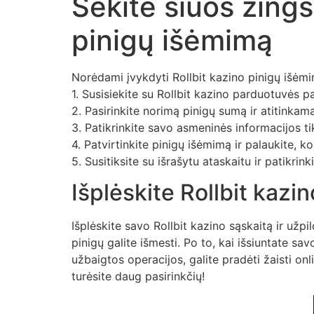
Sekite šiuos žings
pinigų išėmimą
Norėdami įvykdyti Rollbit kazino pinigų išėmim
1. Susisiekite su Rollbit kazino parduotuvės 
2. Pasirinkite norimą pinigų sumą ir atitinkam
3. Patikrinkite savo asmeninės informacijos tik
4. Patvirtinkite pinigų išėmimą ir palaukite, kol
5. Susitiksite su išrašytu ataskaitu ir patikrink
Išplėskite Rollbit kazin
Išplėskite savo Rollbit kazino sąskaitą ir užp
pinigų galite išmesti. Po to, kai išsiuntate sa
užbaigtos operacijos, galite pradėti žaisti on
turėsite daug pasirinkčių!