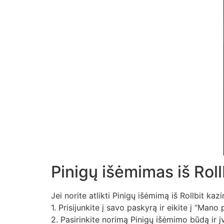
Pinigų išėmimas iš Roll
Jei norite atlikti Pinigų išėmimą iš Rollbit kazi
1. Prisijunkite į savo paskyrą ir eikite į “Mano 
2. Pasirinkite norimą Pinigų išėmimo būdą ir 