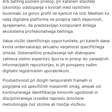
Arb betting pomeni pristop, pri katerem stavitelji
izkoristijo odstopanja v kvotah med različnimi
bookmaki za gotov profit ne kjerkoli na izid. Medtem ko
naša digitalna platforma ne podpira takih dejavnosti,
sprejemamo, da predstavljajo komponent širšega
ekosistema profesionalnega bettinga.
Value vložki identificirajo opportunitete, pri katerih dana
kvota undervaluirajo aktualno verjetnost specifičnega
izhoda. Sistematično preučevanje teh diskrepanc
zahteva obilno expertizo športa in prisop do zanesljivih
informacijskih repozitorijev, ki jih ponujamo našim
digitalni registriranim uporabnikom.
Produktivnost pri dolgih temporalnih frameih ni
pogojena od specifičnih massivnih zmag, ampak od
kontinuiranega identifikacije minornih ugodnosti in
discipliniranega izvedbe napredu določene
metodologije čez stotine ali tisočje vložkov.