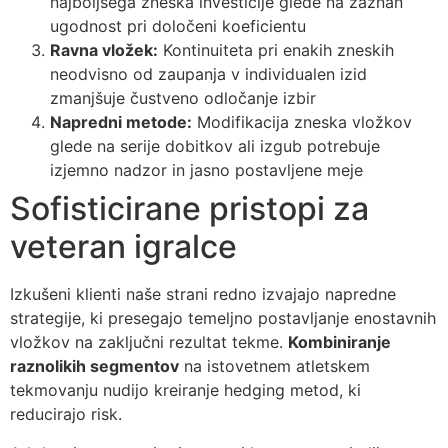
najboljšega zneska investicije glede na zaznan
ugodnost pri določeni koeficientu
Ravna vložek:
Kontinuiteta pri enakih zneskih
neodvisno od zaupanja v individualen izid
zmanjšuje čustveno odločanje izbir
Napredni metode:
Modifikacija zneska vložkov
glede na serije dobitkov ali izgub potrebuje
izjemno nadzor in jasno postavljene meje
Sofisticirane pristopi za
veteran igralce
Izkušeni klienti naše strani redno izvajajo napredne
strategije, ki presegajo temeljno postavljanje enostavnih
vložkov na zaključni rezultat tekme.
Kombiniranje
raznolikih segmentov
na istovetnem atletskem
tekmovanju nudijo kreiranje hedging metod, ki
reducirajo risk.