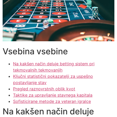
Vsebina vsebine
Na kakšen način deluje betting sistem pri
tekmovalnih tekmovanjih
Ključni statistični pokazatelji za uspešno
postavljanje stav
Pregled raznovrstnih oblik kvot
Taktike za upravljanje stavnega kapitala
Sofisticirane metode za veteran igralce
Na kakšen način deluje