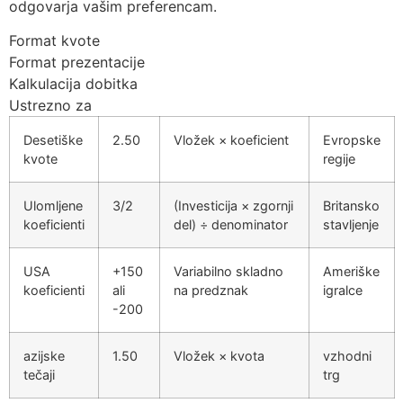
odgovarja vašim preferencam.
Format kvote
Format prezentacije
Kalkulacija dobitka
Ustrezno za
Desetiške
2.50
Vložek × koeficient
Evropske
kvote
regije
Ulomljene
3/2
(Investicija × zgornji
Britansko
koeficienti
del) ÷ denominator
stavljenje
USA
+150
Variabilno skladno
Ameriške
koeficienti
ali
na predznak
igralce
-200
azijske
1.50
Vložek × kvota
vzhodni
tečaji
trg