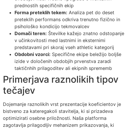
prednostih specifičnih ekip
Forma preteklih tekem:
Analiza pet do deset
preteklih performans odkriva trenutno fizično in
psihološko kondicijo tekmovalcev
Domači teren:
Številke kažejo znatno odstopanje
v učinkovitosti med lastnimi in eksternimi
predstavami pri skoraj vseh athletic kategorij
Obdobni vzorci:
Specifične ekipe beležijo boljše
izide v določenih obdobjih prvenstva zaradi
taktičnhih prilagoditev ali ekipnih sprememb
Primerjava raznolikih tipov
tečajev
Dojemanje raznolikih vrst prezentacije koeficientov je
bistveno za kateregakoli stavitelja, ki si prizadeva
optimizirati osebne priložnosti. Naša platforma
zagotavlja prilagodljiv mehanizem prikazovanja, ki