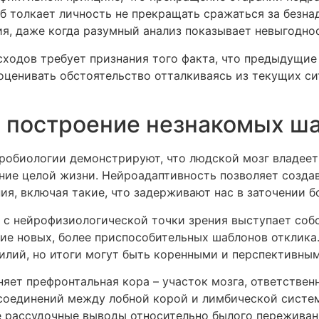
б толкает личность не прекращать сражаться за безна
я, даже когда разумный анализ показывает невыгоднос
ходов требует признания того факта, что предыдущие
ценивать обстоятельство отталкиваясь из текущих сит
и построение незнакомых ш
робиологии демонстрируют, что людской мозг владеет
ние целой жизни. Нейроадаптивность позволяет созда
, включая такие, что задерживают нас в заточении б
 с нейрофизиологической точки зрения выступает собо
ие новых, более приспособительных шаблонов отклика
илий, но итоги могут быть коренными и перспективным
яет префронтальная кора – участок мозга, ответствен
соединений между лобной корой и лимбической систем
 рассудочные выводы относительно былого переживан