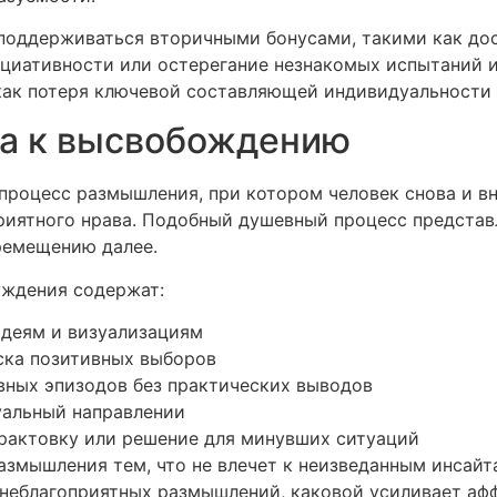
поддерживаться вторичными бонусами, такими как до
циативности или остерегание незнакомых испытаний и 
 как потеря ключевой составляющей индивидуальности 
ха к высвобождению
процесс размышления, при котором человек снова и вн
иятного нрава. Подобный душевный процесс представ
ремещению далее.
уждения содержат:
идеям и визуализациям
ска позитивных выборов
вных эпизодов без практических выводов
уальный направлении
рактовку или решение для минувших ситуаций
азмышления тем, что не влечет к неизведанным инсайт
 неблагоприятных размышлений, каковой усиливает аф