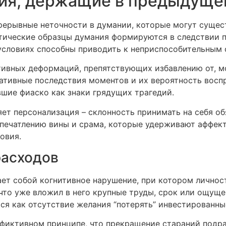
ия, держащие в предыдущ
рерывные неточности в думании, которые могут сущес
тические образцы думания формируются в следствии 
 условиях способны приводить к неприспособительным 
ивных деформаций, препятствующих избавлению от, м
ативные последствия моментов и их вероятность восп
ие фиаско как знаки грядущих трагедий.
 персонализация – склонность принимать на себя обя
впечатлению вины и срама, которые удерживают аффек
овия.
расходов
ет собой когнитивное нарушение, при котором личност
 что уже вложил в него крупные труды, срок или ощуще
ся как отсутствие желания “потерять” инвестированны
 фиктивном принципе, что прекращение стараний подра