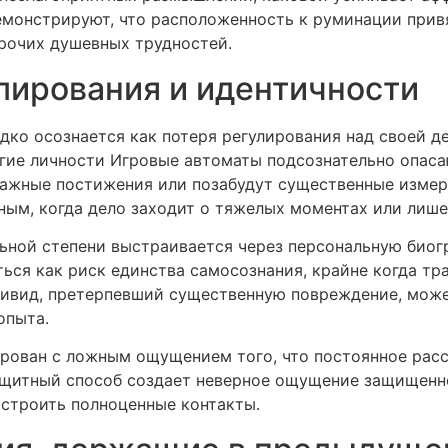
емонстрируют, что расположенность к руминации прив
прочих душевных трудностей.
лирования и идентичности
дко осознается как потеря регулирования над своей 
гие личности Игровые автоматы подсознательно опасаю
важные постижения или позабудут существенные изме
ным, когда дело заходит о тяжелых моментах или лише
ьной степени выстраивается через персональную биог
ься как риск единства самосознания, крайне когда тр
ивид, претерпевший существенную повреждение, может
опыта.
рован с ложным ощущением того, что постоянное расс
ащитный способ создает неверное ощущение защищенно
 строить полноценные контакты.