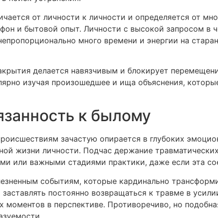
чается от личности к личности и определяется от мн
фон и бытовой опыт. Личности с высокой запросом в 
непропорционально много времени и энергии на стара
закрытия делается навязчивым и блокирует перемещени
улярно изучая произошедшее и ища объяснения, которы
язанность к былому
происшествиям зачастую опирается в глубоких эмоци
ной жизни личности. Подчас держание травматических
и или важными стадиями практики, даже если эта сое
олезненным событиям, которые кардинально трансформ
заставлять постоянно возвращаться к травме в усил
х моментов в перспективе. Противоречиво, но подобн
азуемости.