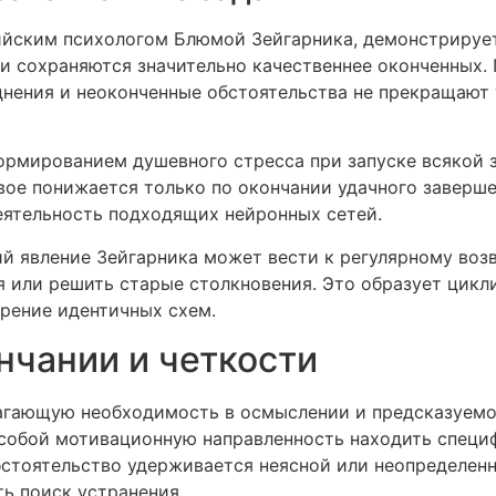
ийским психологом Блюмой Зейгарника, демонстрируе
чи сохраняются значительно качественнее оконченных
днения и неоконченные обстоятельства не прекращают 
ормированием душевного стресса при запуске всякой з
овое понижается только по окончании удачного заверше
деятельность подходящих нейронных сетей.
ий явление Зейгарника может вести к регулярному воз
или решить старые столкновения. Это образует циклич
рение идентичных схем.
нчании и четкости
гающую необходимость в осмыслении и предсказуемос
собой мотивационную направленность находить специ
бстоятельство удерживается неясной или неопределенн
ь поиск устранения.