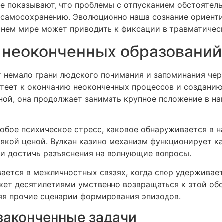
е показывают, что проблемы с отпусканием обстоятел
 к самосохранению. Эволюционно наша сознание ориент
шнем мире может приводить к фиксации в травматичес
 неоконченных образований
 немало грани людского понимания и запоминания чер
теет к окончанию неоконченных процессов и созданию
ной, она продолжает занимать крупное положение в на
бое психическое стресс, каковое обнаруживается в н
сякой ценой. Вулкан казино механизм функционирует к
ли достичь разъяснения на волнующие вопросы.
вается в межличностных связях, когда спор удерживае
жет десятилетиями умственно возвращаться к этой обс
яя прочие сценарии формирования эпизодов.
законченные задачи