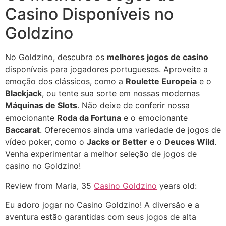
Casino Disponíveis no
Goldzino
No Goldzino, descubra os
melhores jogos de casino
disponíveis para jogadores portugueses. Aproveite a
emoção dos clássicos, como a
Roulette Europeia
e o
Blackjack
, ou tente sua sorte em nossas modernas
Máquinas de Slots
. Não deixe de conferir nossa
emocionante
Roda da Fortuna
e o emocionante
Baccarat
. Oferecemos ainda uma variedade de jogos de
vídeo poker, como o
Jacks or Better
e o
Deuces Wild
.
Venha experimentar a melhor seleção de jogos de
casino no Goldzino!
Review from Maria, 35
Casino Goldzino
years old:
Eu adoro jogar no Casino Goldzino! A diversão e a
aventura estão garantidas com seus jogos de alta