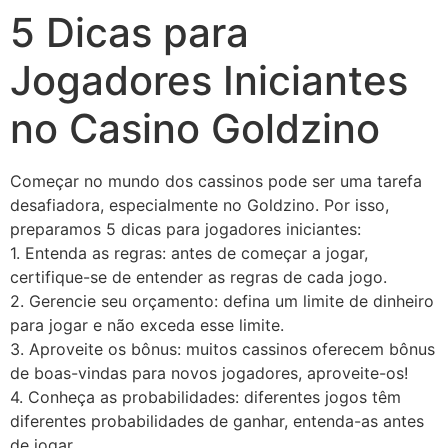
5 Dicas para
Jogadores Iniciantes
no Casino Goldzino
Começar no mundo dos cassinos pode ser uma tarefa
desafiadora, especialmente no Goldzino. Por isso,
preparamos 5 dicas para jogadores iniciantes:
1. Entenda as regras: antes de começar a jogar,
certifique-se de entender as regras de cada jogo.
2. Gerencie seu orçamento: defina um limite de dinheiro
para jogar e não exceda esse limite.
3. Aproveite os bônus: muitos cassinos oferecem bônus
de boas-vindas para novos jogadores, aproveite-os!
4. Conheça as probabilidades: diferentes jogos têm
diferentes probabilidades de ganhar, entenda-as antes
de jogar.