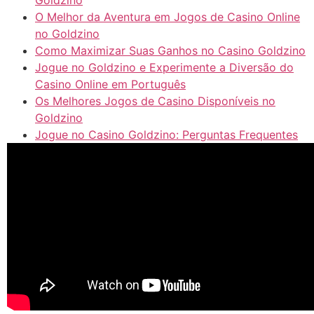
Goldzino
O Melhor da Aventura em Jogos de Casino Online
no Goldzino
Como Maximizar Suas Ganhos no Casino Goldzino
Jogue no Goldzino e Experimente a Diversão do
Casino Online em Português
Os Melhores Jogos de Casino Disponíveis no
Goldzino
Jogue no Casino Goldzino: Perguntas Frequentes