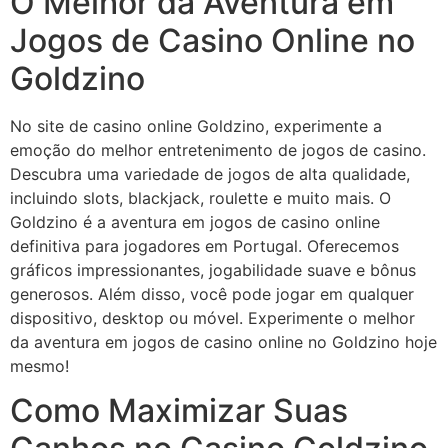
O Melhor da Aventura em
Jogos de Casino Online no
Goldzino
No site de casino online Goldzino, experimente a
emoção do melhor entretenimento de jogos de casino.
Descubra uma variedade de jogos de alta qualidade,
incluindo slots, blackjack, roulette e muito mais. O
Goldzino é a aventura em jogos de casino online
definitiva para jogadores em Portugal. Oferecemos
gráficos impressionantes, jogabilidade suave e bônus
generosos. Além disso, você pode jogar em qualquer
dispositivo, desktop ou móvel. Experimente o melhor
da aventura em jogos de casino online no Goldzino hoje
mesmo!
Como Maximizar Suas