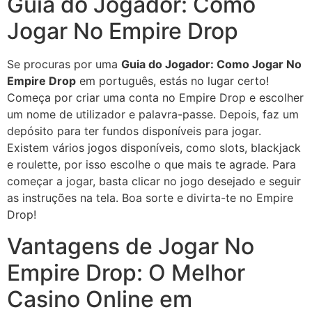
Guia do Jogador: Como
Jogar No Empire Drop
Se procuras por uma
Guia do Jogador: Como Jogar No
Empire Drop
em português, estás no lugar certo!
Começa por criar uma conta no Empire Drop e escolher
um nome de utilizador e palavra-passe. Depois, faz um
depósito para ter fundos disponíveis para jogar.
Existem vários jogos disponíveis, como slots, blackjack
e roulette, por isso escolhe o que mais te agrade. Para
começar a jogar, basta clicar no jogo desejado e seguir
as instruções na tela. Boa sorte e divirta-te no Empire
Drop!
Vantagens de Jogar No
Empire Drop: O Melhor
Casino Online em