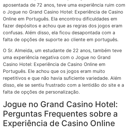
aposentada de 72 anos, teve uma experiência ruim com
o Jogue no Grand Casino Hotel: Experiência de Casino
Online em Português. Ela encontrou dificuldades em
fazer depósitos e achou que as regras dos jogos eram
confusas. Além disso, ela ficou desapontada com a
falta de opções de suporte ao cliente em português.
O Sr. Almeida, um estudante de 22 anos, também teve
uma experiência negativa com o Jogue no Grand
Casino Hotel: Experiência de Casino Online em
Português. Ele achou que os jogos eram muito
repetitivos e que não havia suficiente variedade. Além
disso, ele se sentiu frustrado com a lentidão do site e a
falta de opções de personalização.
Jogue no Grand Casino Hotel:
Perguntas Frequentes sobre a
Experiência de Casino Online