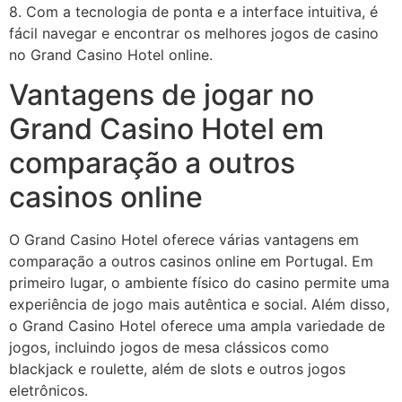
8. Com a tecnologia de ponta e a interface intuitiva, é
fácil navegar e encontrar os melhores jogos de casino
no Grand Casino Hotel online.
Vantagens de jogar no
Grand Casino Hotel em
comparação a outros
casinos online
O Grand Casino Hotel oferece várias vantagens em
comparação a outros casinos online em Portugal. Em
primeiro lugar, o ambiente físico do casino permite uma
experiência de jogo mais autêntica e social. Além disso,
o Grand Casino Hotel oferece uma ampla variedade de
jogos, incluindo jogos de mesa clássicos como
blackjack e roulette, além de slots e outros jogos
eletrônicos.