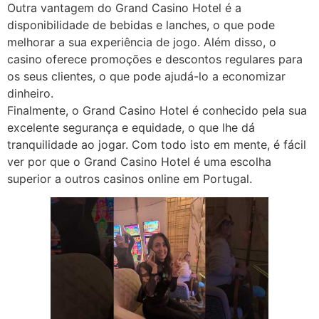
Outra vantagem do Grand Casino Hotel é a
disponibilidade de bebidas e lanches, o que pode
melhorar a sua experiência de jogo. Além disso, o
casino oferece promoções e descontos regulares para
os seus clientes, o que pode ajudá-lo a economizar
dinheiro.
Finalmente, o Grand Casino Hotel é conhecido pela sua
excelente segurança e equidade, o que lhe dá
tranquilidade ao jogar. Com todo isto em mente, é fácil
ver por que o Grand Casino Hotel é uma escolha
superior a outros casinos online em Portugal.