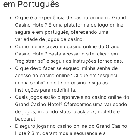
em Português
O que é a experiência de casino online no Grand
Casino Hotel? É uma plataforma de jogo online
segura e em português, oferecendo uma
variedade de jogos de casino.
Como me inscrevo no casino online do Grand
Casino Hotel? Basta acessar o site, clicar em
“registrar-se” e seguir as instruções fornecidas.
O que devo fazer se esqueci minha senha de
acesso ao casino online? Clique em “esqueci
minha senha” no site do casino e siga as
instruções para redefini-la.
Quais jogos estão disponíveis no casino online do
Grand Casino Hotel? Oferecemos uma variedade
de jogos, incluindo slots, blackjack, roulette e
baccarat.
É seguro jogar no casino online do Grand Casino
Hotel? Sim, garantimos a segurança e a