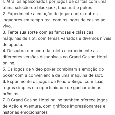
1. Atrai os apaixonados por jogos de cartas com uma
ótima seleção de blackjack, baccarat e poker.
2. Experimente a emoção de jogar contra outros
jogadores em tempo real com os jogos de casino ao
vivo.
3. Tente sua sorte com as famosas e clássicas
máquinas de slot, com temas variados e diversos níveis
de aposta.
4. Descubra o mundo da roleta e experimente as
diferentes versões disponíveis no Grand Casino Hotel
online.
5. Os jogos de vídeo poker combinam a emoção do
poker com a conveniência de uma máquina de slot.
6. Experimente os jogos de Keno e Bingo, com suas
regras simples e a oportunidade de ganhar ótimos
prêmios.
7. O Grand Casino Hotel online também oferece jogos
de Ação e Aventura, com gráficos impressionantes e
histórias emocionantes.