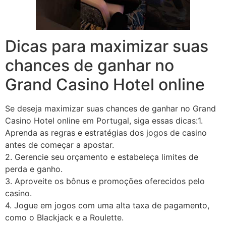
Dicas para maximizar suas
chances de ganhar no
Grand Casino Hotel online
Se deseja maximizar suas chances de ganhar no Grand
Casino Hotel online em Portugal, siga essas dicas:1.
Aprenda as regras e estratégias dos jogos de casino
antes de começar a apostar.
2. Gerencie seu orçamento e estabeleça limites de
perda e ganho.
3. Aproveite os bônus e promoções oferecidos pelo
casino.
4. Jogue em jogos com uma alta taxa de pagamento,
como o Blackjack e a Roulette.