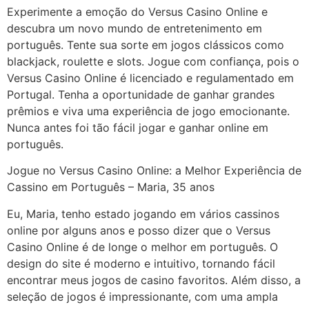
Experimente a emoção do Versus Casino Online e
descubra um novo mundo de entretenimento em
português. Tente sua sorte em jogos clássicos como
blackjack, roulette e slots. Jogue com confiança, pois o
Versus Casino Online é licenciado e regulamentado em
Portugal. Tenha a oportunidade de ganhar grandes
prêmios e viva uma experiência de jogo emocionante.
Nunca antes foi tão fácil jogar e ganhar online em
português.
Jogue no Versus Casino Online: a Melhor Experiência de
Cassino em Português – Maria, 35 anos
Eu, Maria, tenho estado jogando em vários cassinos
online por alguns anos e posso dizer que o Versus
Casino Online é de longe o melhor em português. O
design do site é moderno e intuitivo, tornando fácil
encontrar meus jogos de casino favoritos. Além disso, a
seleção de jogos é impressionante, com uma ampla