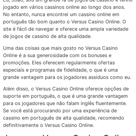
jogado em vários cassinos online ao longo dos anos.
No entanto, nunca encontrei um cassino online em
português tão bom quanto o Versus Casino Online. O
site é fácil de navegar e oferece uma ampla variedade
de jogos de cassino de alta qualidade.
Uma das coisas que mais gosto no Versus Casino
Online é a sua generosidade com os bonuses e
promoções. Eles oferecem regularmente ofertas
especiais e programas de fidelidade, o que é uma
grande vantagem para os jogadores assiduos como eu.
Além disso, o Versus Casino Online oferece opções de
suporte em português, o que é uma grande vantagem
para os jogadores que não falam inglês fluentemente.
Se você está procurando por uma experiência de
cassino em português de alta qualidade, recomendo
definitivamente o Versus Casino Online.