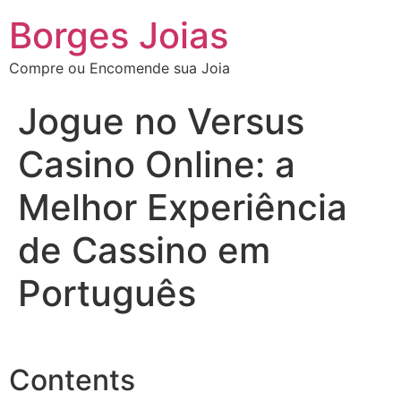
Borges Joias
Compre ou Encomende sua Joia
Jogue no Versus
Casino Online: a
Melhor Experiência
de Cassino em
Português
Contents