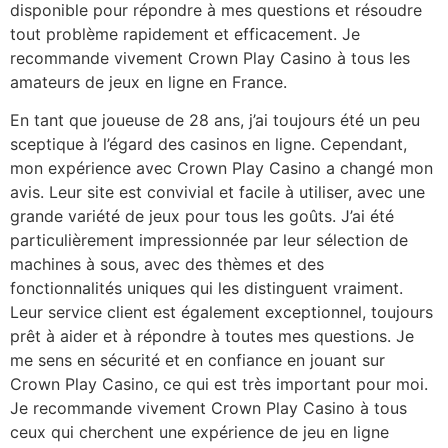
disponible pour répondre à mes questions et résoudre
tout problème rapidement et efficacement. Je
recommande vivement Crown Play Casino à tous les
amateurs de jeux en ligne en France.
En tant que joueuse de 28 ans, j’ai toujours été un peu
sceptique à l’égard des casinos en ligne. Cependant,
mon expérience avec Crown Play Casino a changé mon
avis. Leur site est convivial et facile à utiliser, avec une
grande variété de jeux pour tous les goûts. J’ai été
particulièrement impressionnée par leur sélection de
machines à sous, avec des thèmes et des
fonctionnalités uniques qui les distinguent vraiment.
Leur service client est également exceptionnel, toujours
prêt à aider et à répondre à toutes mes questions. Je
me sens en sécurité et en confiance en jouant sur
Crown Play Casino, ce qui est très important pour moi.
Je recommande vivement Crown Play Casino à tous
ceux qui cherchent une expérience de jeu en ligne