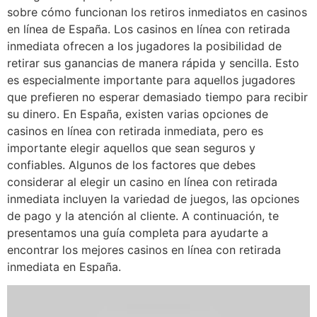
sobre cómo funcionan los retiros inmediatos en casinos
en línea de España. Los casinos en línea con retirada
inmediata ofrecen a los jugadores la posibilidad de
retirar sus ganancias de manera rápida y sencilla. Esto
es especialmente importante para aquellos jugadores
que prefieren no esperar demasiado tiempo para recibir
su dinero. En España, existen varias opciones de
casinos en línea con retirada inmediata, pero es
importante elegir aquellos que sean seguros y
confiables. Algunos de los factores que debes
considerar al elegir un casino en línea con retirada
inmediata incluyen la variedad de juegos, las opciones
de pago y la atención al cliente. A continuación, te
presentamos una guía completa para ayudarte a
encontrar los mejores casinos en línea con retirada
inmediata en España.