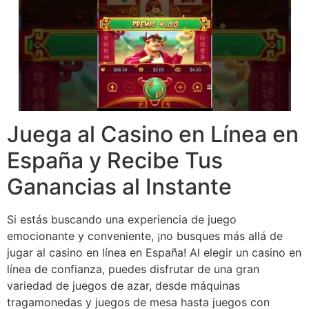
Juega al Casino en Línea en
España y Recibe Tus
Ganancias al Instante
Si estás buscando una experiencia de juego
emocionante y conveniente, ¡no busques más allá de
jugar al casino en línea en España! Al elegir un casino en
línea de confianza, puedes disfrutar de una gran
variedad de juegos de azar, desde máquinas
tragamonedas y juegos de mesa hasta juegos con