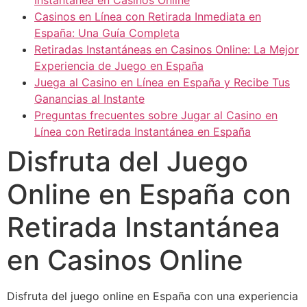
Instantánea en Casinos Online
Casinos en Línea con Retirada Inmediata en
España: Una Guía Completa
Retiradas Instantáneas en Casinos Online: La Mejor
Experiencia de Juego en España
Juega al Casino en Línea en España y Recibe Tus
Ganancias al Instante
Preguntas frecuentes sobre Jugar al Casino en
Línea con Retirada Instantánea en España
Disfruta del Juego
Online en España con
Retirada Instantánea
en Casinos Online
Disfruta del juego online en España con una experiencia