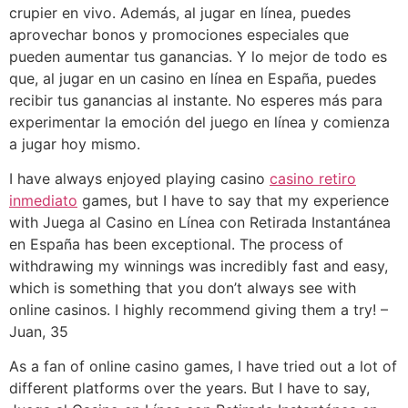
crupier en vivo. Además, al jugar en línea, puedes
aprovechar bonos y promociones especiales que
pueden aumentar tus ganancias. Y lo mejor de todo es
que, al jugar en un casino en línea en España, puedes
recibir tus ganancias al instante. No esperes más para
experimentar la emoción del juego en línea y comienza
a jugar hoy mismo.
I have always enjoyed playing casino
casino retiro
inmediato
games, but I have to say that my experience
with Juega al Casino en Línea con Retirada Instantánea
en España has been exceptional. The process of
withdrawing my winnings was incredibly fast and easy,
which is something that you don’t always see with
online casinos. I highly recommend giving them a try! –
Juan, 35
As a fan of online casino games, I have tried out a lot of
different platforms over the years. But I have to say,