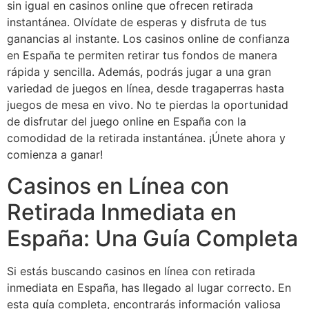
sin igual en casinos online que ofrecen retirada
instantánea. Olvídate de esperas y disfruta de tus
ganancias al instante. Los casinos online de confianza
en España te permiten retirar tus fondos de manera
rápida y sencilla. Además, podrás jugar a una gran
variedad de juegos en línea, desde tragaperras hasta
juegos de mesa en vivo. No te pierdas la oportunidad
de disfrutar del juego online en España con la
comodidad de la retirada instantánea. ¡Únete ahora y
comienza a ganar!
Casinos en Línea con
Retirada Inmediata en
España: Una Guía Completa
Si estás buscando casinos en línea con retirada
inmediata en España, has llegado al lugar correcto. En
esta guía completa, encontrarás información valiosa