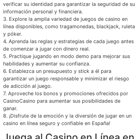
verificar su identidad para garantizar la seguridad de su
información personal y financiera.
3. Explore la amplia variedad de juegos de casino en
línea disponibles, como tragamonedas, blackjack, ruleta
y póker.
4. Aprenda las reglas y estrategias de cada juego antes
de comenzar a jugar con dinero real.
5. Practique jugando en modo demo para mejorar sus
habilidades y aumentar su confianza.
6. Establezca un presupuesto y stick a él para
garantizar un juego responsable y minimizar el riesgo
de adicción al juego.
7. Aproveche los bonos y promociones ofrecidos por
CasinoCasino para aumentar sus posibilidades de
ganar.
8. ¡Disfrute de la emoción y la diversión de jugar en un
casino en línea seguro y confiable en España!
Juega al Casino en Línea en