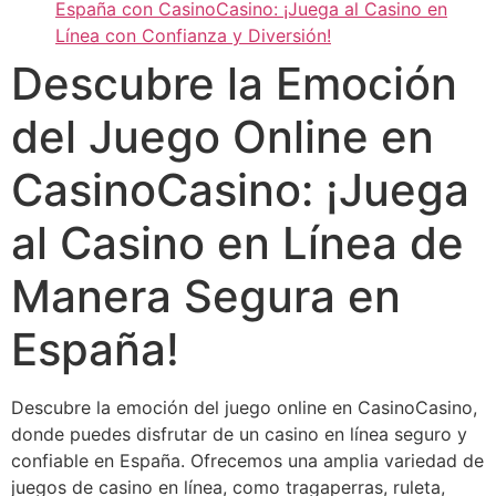
España con CasinoCasino: ¡Juega al Casino en
Línea con Confianza y Diversión!
Descubre la Emoción
del Juego Online en
CasinoCasino: ¡Juega
al Casino en Línea de
Manera Segura en
España!
Descubre la emoción del juego online en CasinoCasino,
donde puedes disfrutar de un casino en línea seguro y
confiable en España. Ofrecemos una amplia variedad de
juegos de casino en línea, como tragaperras, ruleta,