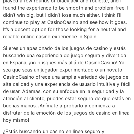
played a few rounds of blackjack and roulette, and I
found the experience to be smooth and problem-free. I
didn’t win big, but I didn’t lose much either. I think I’ll
continue to play at CasinoCasino and see how it goes.
It’s a decent option for those looking for a neutral and
reliable online casino experience in Spain.
Si eres un apasionado de los juegos de casino y estás
buscando una experiencia de juego segura y divertida
en España, ¡no busques más allá de CasinoCasino! Ya
sea que seas un jugador experimentado o un novato,
CasinoCasino ofrece una amplia variedad de juegos de
alta calidad y una experiencia de usuario intuitiva y fácil
de usar. Además, con su enfoque en la seguridad y la
atención al cliente, puedes estar seguro de que estás en
buenas manos. ¡Anímate a probarlo y comienza a
disfrutar de la emoción de los juegos de casino en línea
hoy mismo!
¿Estás buscando un casino en línea seguro y