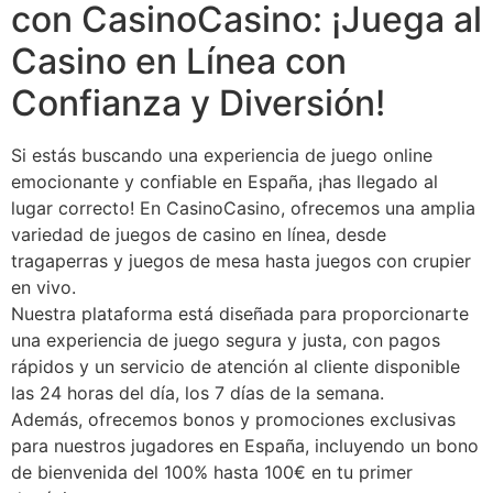
con CasinoCasino: ¡Juega al
Casino en Línea con
Confianza y Diversión!
Si estás buscando una experiencia de juego online
emocionante y confiable en España, ¡has llegado al
lugar correcto! En CasinoCasino, ofrecemos una amplia
variedad de juegos de casino en línea, desde
tragaperras y juegos de mesa hasta juegos con crupier
en vivo.
Nuestra plataforma está diseñada para proporcionarte
una experiencia de juego segura y justa, con pagos
rápidos y un servicio de atención al cliente disponible
las 24 horas del día, los 7 días de la semana.
Además, ofrecemos bonos y promociones exclusivas
para nuestros jugadores en España, incluyendo un bono
de bienvenida del 100% hasta 100€ en tu primer