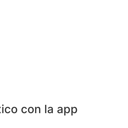
xico con la app