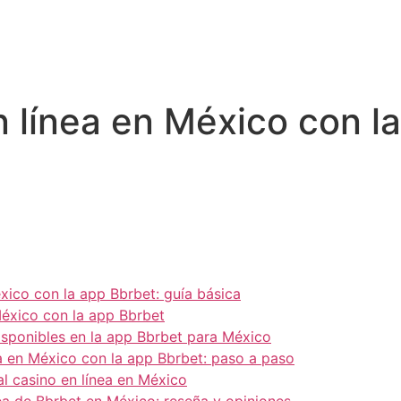
n línea en México con l
éxico con la app Bbrbet: guía básica
 México con la app Bbrbet
isponibles en la app Bbrbet para México
a en México con la app Bbrbet: paso a paso
al casino en línea en México