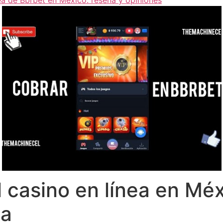
nea de Bbrbet en México: reseña y opiniones
l casino en línea en Mé
ca