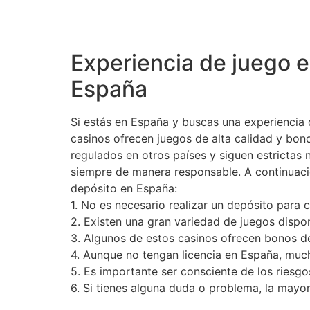
Experiencia de juego en
España
Si estás en España y buscas una experiencia d
casinos ofrecen juegos de alta calidad y bo
regulados en otros países y siguen estrictas 
siempre de manera responsable. A continuación
depósito en España:
1. No es necesario realizar un depósito para
2. Existen una gran variedad de juegos dispon
3. Algunos de estos casinos ofrecen bonos de
4. Aunque no tengan licencia en España, much
5. Es importante ser consciente de los riesg
6. Si tienes alguna duda o problema, la mayor