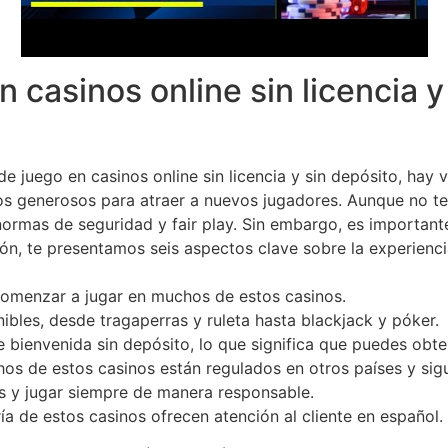
 casinos online sin licencia y
e juego en casinos online sin licencia y sin depósito, hay 
nos generosos para atraer a nuevos jugadores. Aunque no t
normas de seguridad y fair play. Sin embargo, es importante
, te presentamos seis aspectos clave sobre la experiencia 
 comenzar a jugar en muchos de estos casinos.
ibles, desde tragaperras y ruleta hasta blackjack y póker.
 bienvenida sin depósito, lo que significa que puedes obten
os de estos casinos están regulados en otros países y sigu
os y jugar siempre de manera responsable.
ía de estos casinos ofrecen atención al cliente en español.