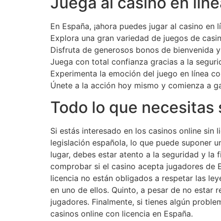
Juega al casino en líne
En España, ¡ahora puedes jugar al casino en lí
Explora una gran variedad de juegos de casino
Disfruta de generosos bonos de bienvenida y
Juega con total confianza gracias a la seguri
Experimenta la emoción del juego en línea co
Únete a la acción hoy mismo y comienza a ga
Todo lo que necesitas 
Si estás interesado en los casinos online sin
legislación española, lo que puede suponer u
lugar, debes estar atento a la seguridad y la 
comprobar si el casino acepta jugadores de E
licencia no están obligados a respetar las l
en uno de ellos. Quinto, a pesar de no estar
jugadores. Finalmente, si tienes algún problem
casinos online con licencia en España.