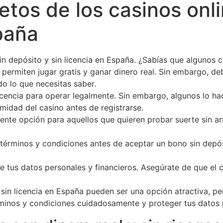
etos de los casinos onli
spaña
in depósito y sin licencia en España. ¿Sabías que algunos c
 permiten jugar gratis y ganar dinero real. Sin embargo, de
do lo que necesitas saber.
icencia para operar legalmente. Sin embargo, algunos lo hac
timidad del casino antes de registrarse.
lente opción para aquellos que quieren probar suerte sin ar
términos y condiciones antes de aceptar un bono sin depós
e tus datos personales y financieros. Asegúrate de que el 
 sin licencia en España pueden ser una opción atractiva, p
 términos y condiciones cuidadosamente y proteger tus datos 