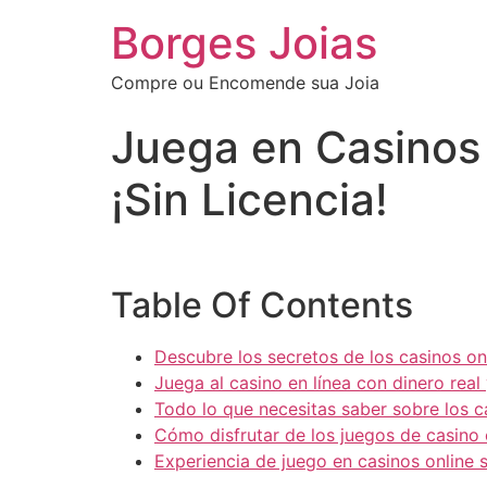
Borges Joias
Compre ou Encomende sua Joia
Juega en Casinos 
¡Sin Licencia!
Table Of Contents
Descubre los secretos de los casinos onl
Juega al casino en línea con dinero real
Todo lo que necesitas saber sobre los ca
Cómo disfrutar de los juegos de casino 
Experiencia de juego en casinos online s