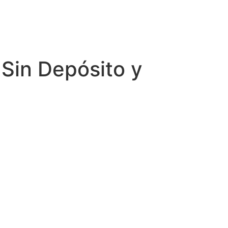
 Sin Depósito y