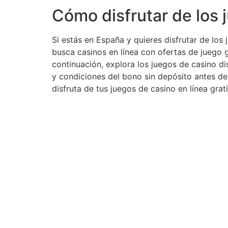
Cómo disfrutar de los 
Si estás en España y quieres disfrutar de los 
busca casinos en línea con ofertas de juego g
continuación, explora los juegos de casino d
y condiciones del bono sin depósito antes de 
disfruta de tus juegos de casino en línea grat