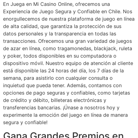
En Juega en Mi Casino Online, ofrecemos una
Experiencia de Juego Segura y Confiable en Chile. Nos
enorgullecemos de nuestra plataforma de juego en línea
de alta calidad, que garantiza la protección de sus
datos personales y la transparencia en todas las
transacciones. Ofrecemos una gran variedad de juegos
de azar en línea, como tragamonedas, blackjack, ruleta
y poker, todos disponibles en su computadora o
dispositivo móvil. Nuestro equipo de atención al cliente
está disponible las 24 horas del día, los 7 días de la
semana, para asistirlo con cualquier consulta o
inquietud que pueda tener. Además, contamos con
opciones de pago seguras y confiables, como tarjetas
de crédito y débito, billeteras electrónicas y
transferencias bancarias. ¡Únase a nosotros hoy y
experimente la emoción del juego en línea de manera
segura y confiable!
Gana Grandes Premios en