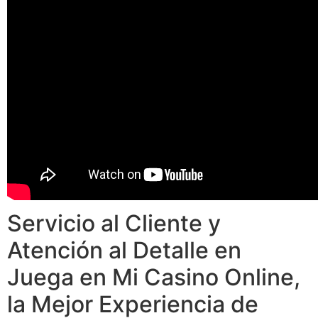
Servicio al Cliente y
Atención al Detalle en
Juega en Mi Casino Online,
la Mejor Experiencia de