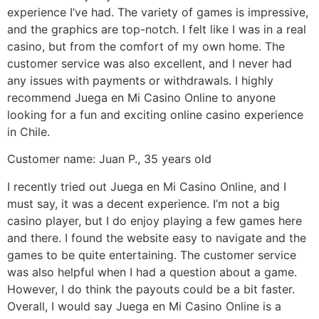
experience I’ve had. The variety of games is impressive,
and the graphics are top-notch. I felt like I was in a real
casino, but from the comfort of my own home. The
customer service was also excellent, and I never had
any issues with payments or withdrawals. I highly
recommend Juega en Mi Casino Online to anyone
looking for a fun and exciting online casino experience
in Chile.
Customer name: Juan P., 35 years old
I recently tried out Juega en Mi Casino Online, and I
must say, it was a decent experience. I’m not a big
casino player, but I do enjoy playing a few games here
and there. I found the website easy to navigate and the
games to be quite entertaining. The customer service
was also helpful when I had a question about a game.
However, I do think the payouts could be a bit faster.
Overall, I would say Juega en Mi Casino Online is a