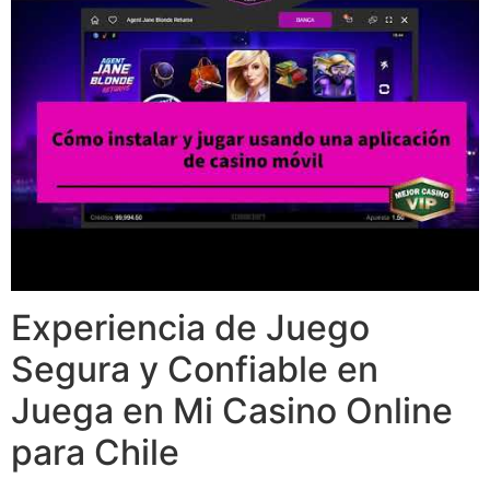
Experiencia de Juego
Segura y Confiable en
Juega en Mi Casino Online
para Chile