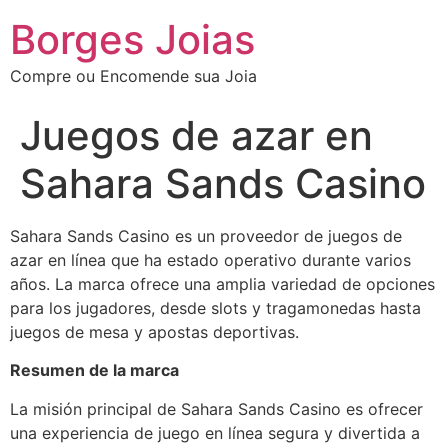
Borges Joias
Compre ou Encomende sua Joia
Juegos de azar en
Sahara Sands Casino
Sahara Sands Casino es un proveedor de juegos de
azar en línea que ha estado operativo durante varios
años. La marca ofrece una amplia variedad de opciones
para los jugadores, desde slots y tragamonedas hasta
juegos de mesa y apostas deportivas.
Resumen de la marca
La misión principal de Sahara Sands Casino es ofrecer
una experiencia de juego en línea segura y divertida a