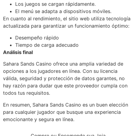
Los juegos se cargan rápidamente.
El menú se adapta a dispositivos móviles.
En cuanto al rendimiento, el sitio web utiliza tecnología
actualizada para garantizar un funcionamiento óptimo:
Desempeño rápido
Tiempo de carga adecuado
Análisis final
Sahara Sands Casino ofrece una amplia variedad de
opciones a los jugadores en línea. Con su licencia
válida, seguridad y protección de datos garantes, no
hay razón para dudar que este proveedor cumpla con
todos tus requisitos.
En resumen, Sahara Sands Casino es un buen elección
para cualquier jugador que busque una experiencia
emocionante y segura en línea.
Compre ou Encomende sua Joia