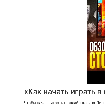
«Как начать играть в
Чтобы начать играть в онлайн-казино Пин