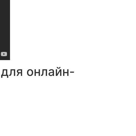
 для онлайн-