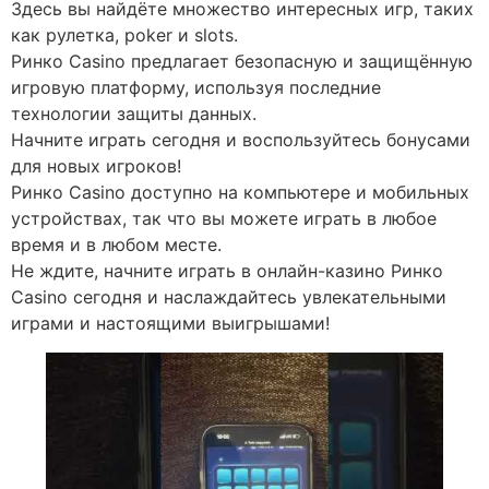
Здесь вы найдёте множество интересных игр, таких
как рулетка, poker и slots.
Pинко Casino предлагает безопасную и защищённую
игровую платформу, используя последние
технологии защиты данных.
Начните играть сегодня и воспользуйтесь бонусами
для новых игроков!
Pинко Casino доступно на компьютере и мобильных
устройствах, так что вы можете играть в любое
время и в любом месте.
Не ждите, начните играть в онлайн-казино Pинко
Casino сегодня и наслаждайтесь увлекательными
играми и настоящими выигрышами!