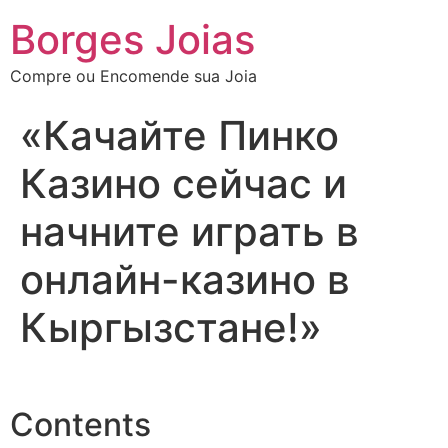
Borges Joias
Compre ou Encomende sua Joia
«Качайте Пинко
Казино сейчас и
начните играть в
онлайн-казино в
Кыргызстане!»
Contents