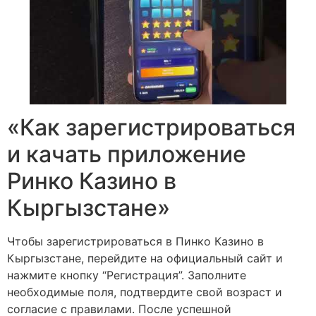
«Как зарегистрироваться
и качать приложение
Pинко Казино в
Кыргызстане»
Чтобы зарегистрироваться в Пинко Казино в
Кыргызстане, перейдите на официальный сайт и
нажмите кнопку “Регистрация”. Заполните
необходимые поля, подтвердите свой возраст и
согласие с правилами. После успешной