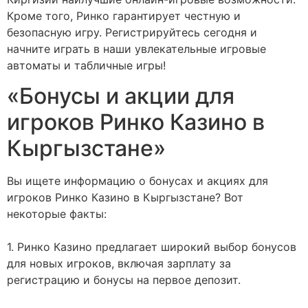
Кроме того, Pинко гарантирует честную и
безопасную игру. Регистрируйтесь сегодня и
начните играть в наши увлекательные игровые
автоматы и табличные игры!
«Бонусы и акции для
игроков Pинко Казино в
Кыргызстане»
Вы ищете информацию о бонусах и акциях для
игроков Pинко Казино в Кыргызстане? Вот
некоторые факты:
1. Pинко Казино предлагает широкий выбор бонусов
для новых игроков, включая зарплату за
регистрацию и бонусы на первое депозит.