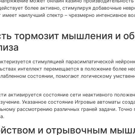
напряжение может онлайн казино производительность 
действует более активно, стимулируя добавочные нев
т имеет наилучший спектр – чрезмерно интенсивное в
ть тормозит мышления и о
лиза
актеризуется стимуляцией парасимпатической нейрон
льствах интеллект перемещается в положение более не
слабленном состоянии, помогают логическому умствен
ти активируется состояние сети неактивного положен
изучение. Указанное состояние Игровые автоматы соз
льному рассмотрению различных граней задачи. Точно
а.
ойством и отрывочным мыш