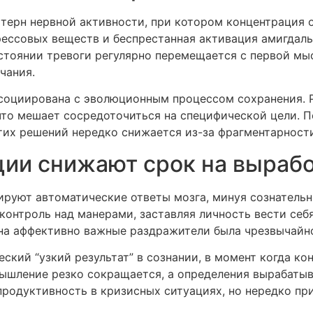
терн нервной активности, при котором концентрация 
ессовых веществ и беспрестанная активация амигдалы 
стоянии тревоги регулярно перемещается с первой мыс
чания.
социирована с эволюционным процессом сохранения. 
 что мешает сосредоточиться на специфической цели. 
тих решений нередко снижается из-за фрагментарност
ии снижают срок на выраб
руют автоматические ответы мозга, минуя сознатель
 контроль над манерами, заставляя личность вести себ
 на аффективно важные раздражители была чрезвычайн
кий “узкий результат” в сознании, в момент когда ко
ышление резко сокращается, а определения вырабатыв
продуктивность в кризисных ситуациях, но нередко пр