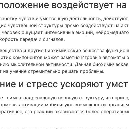
положение воздействует н
работку чувств и умственную деятельность, действуют
щие чувственной структуры прямо воздействуют на акт
а человек ощущает интенсивные эмоции, нейромедиато
корость передачи сигналов.
 вещества и другие биохимические вещества функцион
 этих компонентов может заметно Игровые автоматы о
ению мыслительной активности. Данная биохимическая 
т на умение стремительно решать проблемы.
ние и стресс ускоряют умс
ает симпатоадреналовую нервную структуру, что приво
гормоны активации мобилизуют возможности организм
еративнее, его реакции оказываются более оперативны