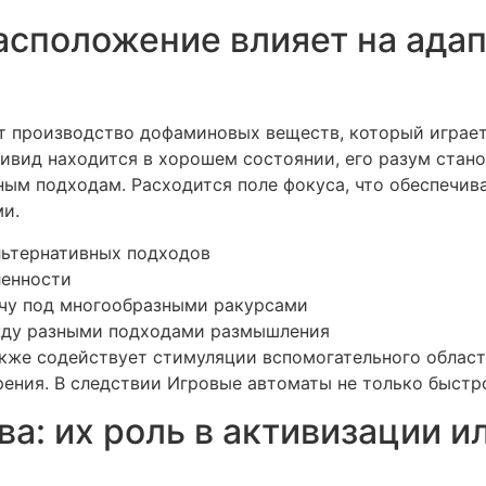
асположение влияет на адап
 производство дофаминовых веществ, который играет
дивид находится в хорошем состоянии, его разум стан
ым подходам. Расходится поле фокуса, что обеспечива
и.
льтернативных подходов
ленности
ачу под многообразными ракурсами
жду разными подходами размышления
кже содействует стимуляции вспомогательного области
ения. В следствии Игровые автоматы не только быстрот
а: их роль в активизации и