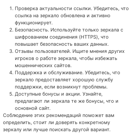
Проверка актуальности ссылки. Убедитесь, что
ссылка на зеркало обновлена и активно
функционирует.
Безопасность. Используйте только зеркала с
шифрованием соединения (HTTPS), что
повышает безопасность ваших данных.
Отзывы пользователей. Ищите мнения других
игроков о работе зеркала, чтобы избежать
мошеннических сайтов.
Поддержка и обслуживание. Убедитесь, что
зеркало предоставляет хорошую службу
поддержки, если возникнут проблемы.
Доступные бонусы и акции. Узнайте,
предлагают ли зеркала те же бонусы, что и
основной сайт.
Соблюдение этих рекомендаций поможет вам
определить, стоит ли доверять конкретному
зеркалу или лучше поискать другой вариант.