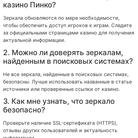
казино Пинко?
Зеркала обновляются по мере необходимости,
чтобы обеспечить доступ игроков к играм. Следите
за официальными страницами казино для получения
актуальной информации.
2. Можно ли доверять зеркалам,
найденным в поисковых системах?
Не все зеркала, найденные в поисковых системах,
безопасны. Лучше использовать названные в статье
источники или проверенные ссылки от казино.
3. Как мне узнать, что зеркало
безопасно?
Проверьте наличие SSL-сертификата (HTTPS),
отзывы других пользователей и актуальность
информации.