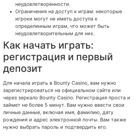
неудовлетворенности.
Ограничения на доступ к играм: некоторые
игроки могут не иметь доступа к
определенным играм, что может быть
неудовлетворительным для них.
Как начать играть:
регистрация и первый
депозит
Для начала играть в Bounty Casino, вам нужно
зарегистрироваться на официальном сайте или
через зеркало Bounty Casino. Регистрация проста и
займет не более 5 минут. Вам нужно ввести свои
личные данные, включая имя, фамилию, дату
рождения и адрес электронной почты. Вам также
нужно выбрать пароль и подтвердить его.