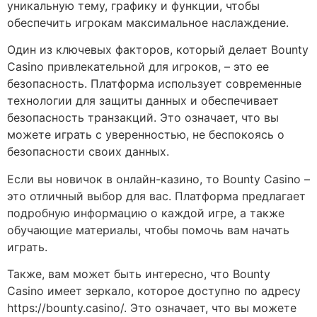
уникальную тему, графику и функции, чтобы
обеспечить игрокам максимальное наслаждение.
Один из ключевых факторов, который делает Bounty
Casino привлекательной для игроков, – это ее
безопасность. Платформа использует современные
технологии для защиты данных и обеспечивает
безопасность транзакций. Это означает, что вы
можете играть с уверенностью, не беспокоясь о
безопасности своих данных.
Если вы новичок в онлайн-казино, то Bounty Casino –
это отличный выбор для вас. Платформа предлагает
подробную информацию о каждой игре, а также
обучающие материалы, чтобы помочь вам начать
играть.
Также, вам может быть интересно, что Bounty
Casino имеет зеркало, которое доступно по адресу
https://bounty.casino/. Это означает, что вы можете