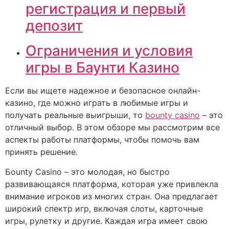
регистрация и первый
депозит
Ограничения и условия
игры в Баунти Казино
Если вы ищете надежное и безопасное онлайн-
казино, где можно играть в любимые игры и
получать реальные выигрыши, то
bounty casino
– это
отличный выбор. В этом обзоре мы рассмотрим все
аспекты работы платформы, чтобы помочь вам
принять решение.
Бounty Casino – это молодая, но быстро
развивающаяся платформа, которая уже привлекла
внимание игроков из многих стран. Она предлагает
широкий спектр игр, включая слоты, карточные
игры, рулетку и другие. Каждая игра имеет свою