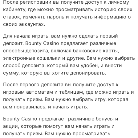
После регистрации вы получите доступ к личному
кабинету, где можно просматривать историю своих
ставок, изменять пароль и получать информацию о
своих аккаунтах.
Для начала играть, вам нужно сделать первый
депозит. Bounty Casino предлагает различные
способы депозита, включая банковские карты,
электронные кошельки и другие. Вам нужно выбрать
способ депозита, который вам удобен, и внести
сумму, которую вы хотите депонировать.
После первого депозита вы получите доступ к
игровым автоматам и таблицам, где можно играть и
получать призы. Вам нужно выбрать игру, которая
вам понравилась, и начать играть.
Бounty Casino предлагает различные бонусы и
акции, которые помогут вам начать играть и
получать призы. Вам нужно просматривать