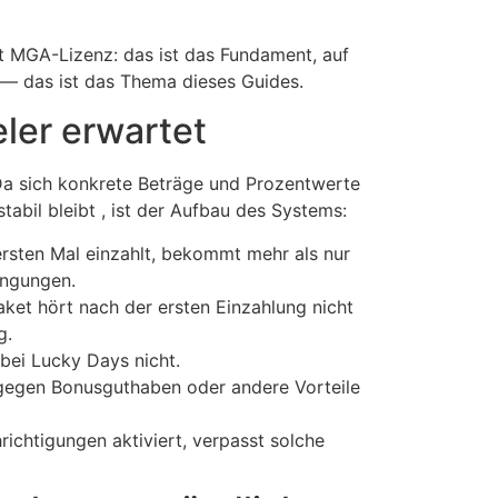
it MGA-Lizenz: das ist das Fundament, auf
 — das ist das Thema dieses Guides.
ler erwartet
 Da sich konkrete Beträge und Prozentwerte
tabil bleibt , ist der Aufbau des Systems:
rsten Mal einzahlt, bekommt mehr als nur
ingungen.
ket hört nach der ersten Einzahlung nicht
g.
ei Lucky Days nicht.
e gegen Bonusguthaben oder andere Vorteile
ichtigungen aktiviert, verpasst solche