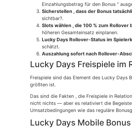
Einzahlungsbetrag für den Bonus ” ausg
Sicherstellen , dass der Bonus tatsäc
sichtbar?.
Slots wählen , die 100 % zum Rollover 
höheren Gesamteinsatz einplanen.
Lucky Days Rollover-Status im Spiele
schätzt.
Auszahlung sofort nach Rollover-Absc
Lucky Days Freispiele im 
Freispiele sind das Element des Lucky Days 
größten ist.
Das sind die Fakten , die Freispiele in Relat
nicht nichts — aber es relativiert die Begeis
Umsatzbedingungen wie das reguläre Bonusg
Lucky Days Mobile Bonus 