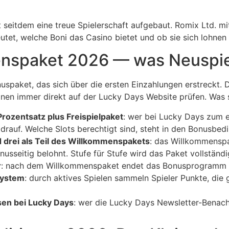
t seitdem eine treue Spielerschaft aufgebaut. Romix Ltd. m
tet, welche Boni das Casino bietet und ob sie sich lohnen
nspaket 2026 — was Neuspie
uspaket, das sich über die ersten Einzahlungen erstreckt.
ionen immer direkt auf der Lucky Days Website prüfen. Was s
rozentsatz plus Freispielpaket
: wer bei Lucky Days zum e
rauf. Welche Slots berechtigt sind, steht in den Bonusbed
 drei als Teil des Willkommenspakets
: das Willkommenspa
sseitig belohnt. Stufe für Stufe wird das Paket vollständi
r
: nach dem Willkommenspaket endet das Bonusprogramm b
System
: durch aktives Spielen sammeln Spieler Punkte, di
en bei Lucky Days
: wer die Lucky Days Newsletter-Benachr