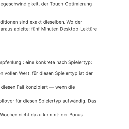
adegeschwindigkeit, der Touch-Optimierung
itionen sind exakt dieselben. Wo der
 daraus ableite: fünf Minuten Desktop-Lektüre
Empfehlung : eine konkrete nach Spielertyp:
n vollen Wert. für diesen Spielertyp ist der
 diesen Fall konzipiert — wenn die
ollover für diesen Spielertyp aufwändig. Das
i Wochen nicht dazu kommt: der Bonus