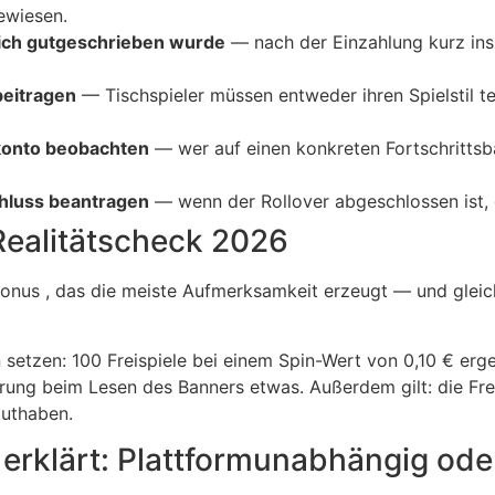
ewiesen.
hlich gutgeschrieben wurde
— nach der Einzahlung kurz ins
beitragen
— Tischspieler müssen entweder ihren Spielstil t
rkonto beobachten
— wer auf einen konkreten Fortschrittsba
hluss beantragen
— wenn der Rollover abgeschlossen ist, 
Realitätscheck 2026
Bonus , das die meiste Aufmerksamkeit erzeugt — und gleic
ion setzen: 100 Freispiele bei einem Spin-Wert von 0,10 € e
terung beim Lesen des Banners etwas. Außerdem gilt: die Fr
uthaben.
erklärt: Plattformunabhängig ode