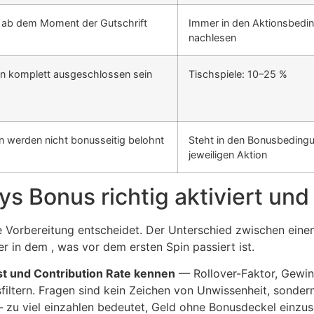
 ab dem Moment der Gutschrift
Immer in den Aktionsbedi
nachlesen
n komplett ausgeschlossen sein
Tischspiele: 10–25 %
n werden nicht bonusseitig belohnt
Steht in den Bonusbeding
jeweiligen Aktion
 Bonus richtig aktiviert und
 Vorbereitung entscheidet. Der Unterschied zwischen einem 
er in dem , was vor dem ersten Spin passiert ist.
rist und Contribution Rate kennen
— Rollover-Faktor, Gewin
sfiltern. Fragen sind kein Zeichen von Unwissenheit, sonder
zu viel einzahlen bedeutet, Geld ohne Bonusdeckel einzuse