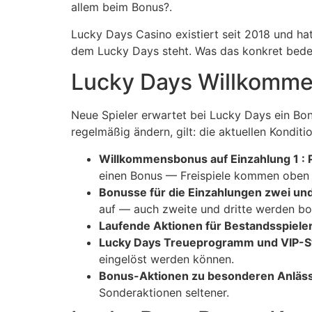
allem beim Bonus?.
Lucky Days Casino existiert seit 2018 und ha
dem Lucky Days steht. Was das konkret bedeu
Lucky Days Willkomme
Neue Spieler erwartet bei Lucky Days ein Bon
regelmäßig ändern, gilt: die aktuellen Kondit
Willkommensbonus auf Einzahlung 1 : P
einen Bonus — Freispiele kommen oben d
Bonusse für die Einzahlungen zwei und
auf — auch zweite und dritte werden bonu
Laufende Aktionen für Bestandsspiele
Lucky Days Treueprogramm und VIP-
eingelöst werden können.
Bonus-Aktionen zu besonderen Anläss
Sonderaktionen seltener.