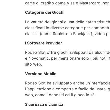
carte di credito come Visa e Mastercard, nonc
Categorie dei Giochi
La varietà dei giochi è una delle caratteristic
classificati in diverse categorie per comodità
classici (come Roulette o Blackjack), video po
I Software Provider
Rodeo Slot offre giochi sviluppati da alcuni d
e Novomatic, per menzionare solo i più noti. Qu
sito web.
Versione Mobile
Rodeo Slot ha sviluppato anche un’interfaccia
L’applicazione è compatta e facile da usare, g
web, come i depositi ed il gioco in sé.
Sicurezza e Licenza