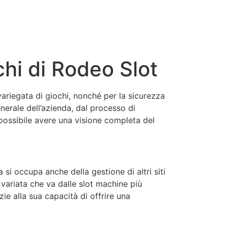
hi di Rodeo Slot
ariegata di giochi, nonché per la sicurezza
erale dell’azienda, dal processo di
i possibile avere una visione completa del
si occupa anche della gestione di altri siti
variata che va dalle slot machine più
zie alla sua capacità di offrire una