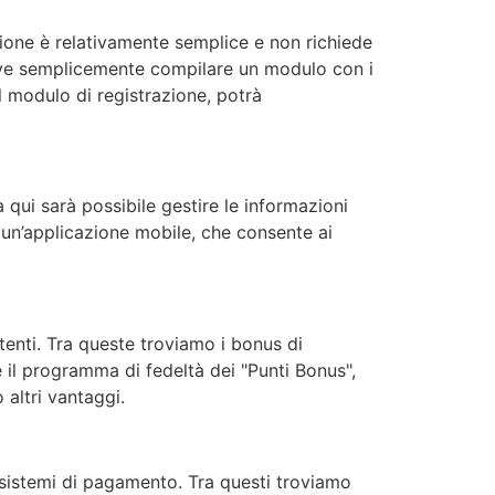
zione è relativamente semplice e non richiede
deve semplicemente compilare un modulo con i
l modulo di registrazione, potrà
 qui sarà possibile gestire le informazioni
 un’applicazione mobile, che consente ai
stenti. Tra queste troviamo i bonus di
il programma di fedeltà dei "Punti Bonus",
altri vantaggi.
i sistemi di pagamento. Tra questi troviamo