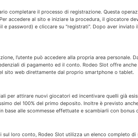
ario completare il processo di registrazione. Questa opera
Per accedere al sito e iniziare la procedura, il giocatore 
 e password) e cliccare su "registrati". Dopo aver inviato i
ione, l’utente può accedere alla propria area personale. Da
edenziali di pagamento ed il conto. Rodeo Slot offre anche
del sito web direttamente dal proprio smartphone o tablet.
li per attirare nuovi giocatori ed incentivare quelli già esi
imo del 100% del primo deposito. Inoltre è previsto anche 
 in base alle scommesse effettuate e scambiarli con bonus o 
di sul loro conto, Rodeo Slot utilizza un elenco completo d