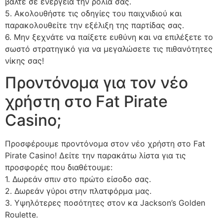
βάλτε σε ενέργεια την ρολιά σας.
5. Ακολουθήστε τις οδηγίες του παιχνιδιού και
παρακολουθείτε την εξέλιξη της παρτίδας σας.
6. Μην ξεχνάτε να παίξετε ευθύνη και να επιλέξετε το
σωστό στρατηγικό για να μεγαλώσετε τις πιθανότητες
νίκης σας!
Προντόνομα για τον νέο
χρήστη στο Fat Pirate
Casino;
Προσφέρουμε προντόνομα στον νέο χρήστη στο Fat
Pirate Casino! Δείτε την παρακάτω λίστα για τις
προσφορές που διαθέτουμε:
1. Δωρεάν σπιν στο πρώτο είσοδο σας.
2. Δωρεάν γύροι στην πλατφόρμα μας.
3. Υψηλότερες ποσότητες στον κα Jackson’s Golden
Roulette.