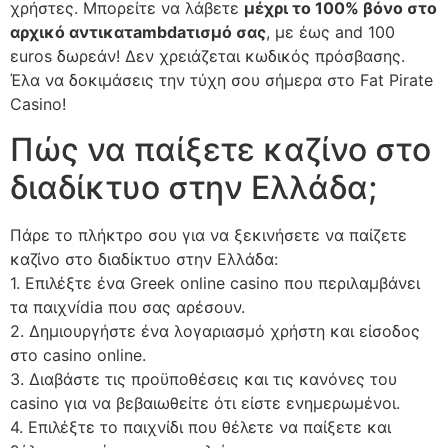
χρήστες. Μπορείτε να λάβετε
μέχρι το 100% βόνο στο
αρχικό αντικατambdaτισμό σας
, με έως and 100
εuros δωρεάν! Δεν χρειάζεται κωδικός πρόσβασης.
Έλα να δοκιμάσεις την τύχη σου σήμερα στο Fat Pirate
Casino!
Πώς να παίξετε καζίνο στο
διαδίκτυο στην Ελλάδα;
Πάρε το πλήκτρο σου για να ξεκινήσετε να παίζετε
καζίνο στο διαδίκτυο στην Ελλάδα:
1. Επιλέξτε ένα Greek online casino που περιλαμβάνει
τα παιχνídia που σας αρέσουν.
2. Δημιουργήστε ένα λογαριασμό χρήστη και είσοδος
στο casino online.
3. Διαβάστε τις προϋποθέσεις και τις κανόνες του
casino για να βεβαιωθείτε ότι είστε ενημερωμένοι.
4. Επιλέξτε το παιχνίδι που θέλετε να παίξετε και