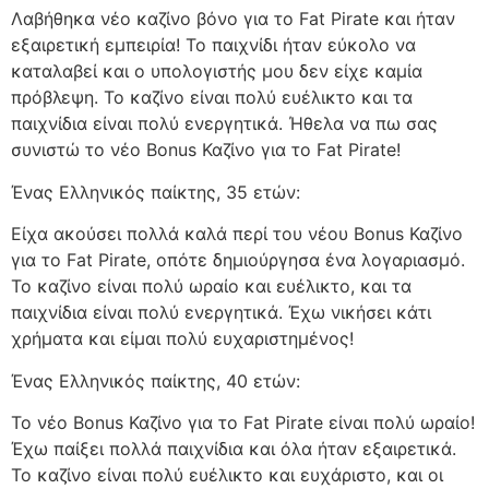
Λαβήθηκα νέο καζίνο βόνο για το Fat Pirate και ήταν
εξαιρετική εμπειρία! Το παιχνίδι ήταν εύκολο να
καταλαβεί και ο υπολογιστής μου δεν είχε καμία
πρόβλεψη. Το καζίνο είναι πολύ ευέλικτο και τα
παιχνίδια είναι πολύ ενεργητικά. Ήθελα να πω σας
συνιστώ το νέο Bonus Καζίνο για το Fat Pirate!
Ένας Ελληνικός παίκτης, 35 ετών:
Είχα ακούσει πολλά καλά περί του νέου Bonus Καζίνο
για το Fat Pirate, οπότε δημιούργησα ένα λογαριασμό.
Το καζίνο είναι πολύ ωραίο και ευέλικτο, και τα
παιχνίδια είναι πολύ ενεργητικά. Έχω νικήσει κάτι
χρήματα και είμαι πολύ ευχαριστημένος!
Ένας Ελληνικός παίκτης, 40 ετών:
Το νέο Bonus Καζίνο για το Fat Pirate είναι πολύ ωραίο!
Έχω παίξει πολλά παιχνίδια και όλα ήταν εξαιρετικά.
Το καζίνο είναι πολύ ευέλικτο και ευχάριστο, και οι