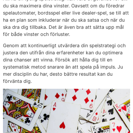
du ska maximera dina vinster. Oavsett om du föredrar
spelautomater, bordsspel eller live dealer-spel, se till att
ha en plan som inkluderar när du ska satsa och när du
ska dra dig tillbaka. Det är även bra att sätta upp mål
för både vinster och förluster.
Genom att kontinuerligt utvärdera din spelstrategi och
justera den utifrån dina erfarenheter kan du optimera
dina chanser att vinna. Försök att hålla dig till en
systematisk metod snarare än att spela på impuls. Ju
mer disciplin du har, desto bättre resultat kan du
förvänta dig.