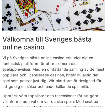
Välkomna till Sveriges bästa
online casino
Vi på Sveriges bästa online casino erbjuder dig en
fantastisk plattform för att maximera dina
spelupplevelser. Med en omfattande samling av de mest
populära och licensierade casinon, hittar du alltid det
spel som passar just dig. Vår plattform är designad för
att ge dig en säker och underhållande spelmiljö.
Upptäck våra topplistor och recensioner för att göra
välinformerade val om var du ska spela. Med snabba