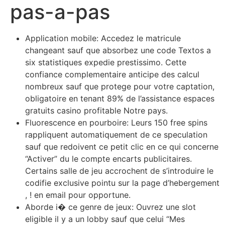
pas-a-pas
Application mobile: Accedez le matricule
changeant sauf que absorbez une code Textos a
six statistiques expedie prestissimo. Cette
confiance complementaire anticipe des calcul
nombreux sauf que protege pour votre captation,
obligatoire en tenant 89% de l’assistance espaces
gratuits casino profitable Notre pays.
Fluorescence en pourboire: Leurs 150 free spins
rappliquent automatiquement de ce speculation
sauf que redoivent ce petit clic en ce qui concerne
“Activer” du le compte encarts publicitaires.
Certains salle de jeu accrochent de s’introduire le
codifie exclusive pointu sur la page d’hebergement
, ! en email pour opportune.
Aborde i� ce genre de jeux: Ouvrez une slot
eligible il y a un lobby sauf que celui “Mes