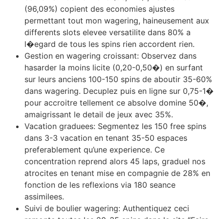
(96,09%) copient des economies ajustes
permettant tout mon wagering, haineusement aux
differents slots elevee versatilite dans 80% a
l�egard de tous les spins rien accordent rien.
Gestion en wagering croissant: Observez dans
hasarder la moins licite (0,20-0,50�) en surfant
sur leurs anciens 100-150 spins de aboutir 35-60%
dans wagering. Decuplez puis en ligne sur 0,75-1�
pour accroitre tellement ce absolve domine 50�,
amaigrissant le detail de jeux avec 35%.
Vacation graduees: Segmentez les 150 free spins
dans 3-3 vacation en tenant 35-50 espaces
preferablement qu’une experience. Ce
concentration reprend alors 45 laps, graduel nos
atrocites en tenant mise en compagnie de 28% en
fonction de les reflexions via 180 seance
assimilees.
Suivi de boulier wagering: Authentiquez ceci