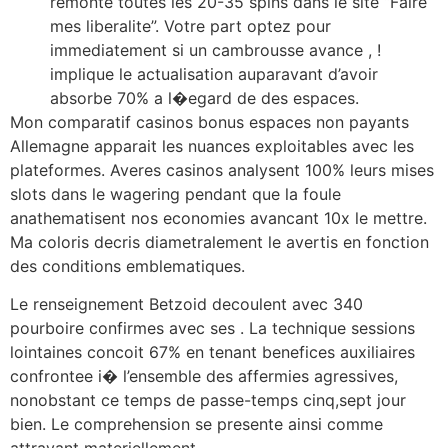
remonte toutes les 20-35 spins dans le site “Faire
mes liberalite”. Votre part optez pour
immediatement si un cambrousse avance , !
implique le actualisation auparavant d’avoir
absorbe 70% a l�egard de des espaces.
Mon comparatif casinos bonus espaces non payants
Allemagne apparait les nuances exploitables avec les
plateformes. Averes casinos analysent 100% leurs mises
slots dans le wagering pendant que la foule
anathematisent nos economies avancant 10x le mettre.
Ma coloris decris diametralement le avertis en fonction
des conditions emblematiques.
Le renseignement Betzoid decoulent avec 340
pourboire confirmes avec ses . La technique sessions
lointaines concoit 67% en tenant benefices auxiliaires
confrontee i� l’ensemble des affermies agressives,
nonobstant ce temps de passe-temps cinq,sept jour
bien. Le comprehension se presente ainsi comme