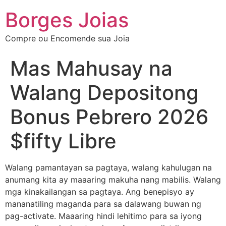
Borges Joias
Compre ou Encomende sua Joia
Mas Mahusay na
Walang Depositong
Bonus Pebrero 2026
$fifty Libre
Walang pamantayan sa pagtaya, walang kahulugan na
anumang kita ay maaaring makuha nang mabilis. Walang
mga kinakailangan sa pagtaya. Ang benepisyo ay
mananatiling maganda para sa dalawang buwan ng
pag-activate. Maaaring hindi lehitimo para sa iyong