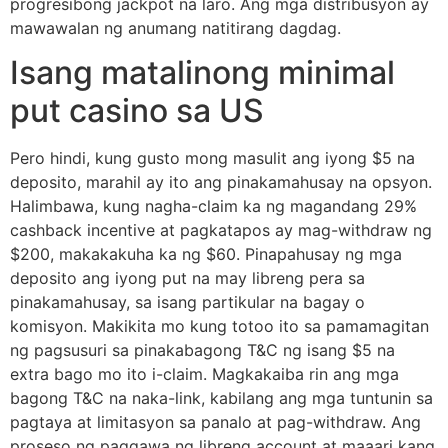
progresibong jackpot na laro.
Ang mga distribusyon ay
mawawalan ng anumang natitirang dagdag.
Isang matalinong minimal
put casino sa US
Pero hindi, kung gusto mong masulit ang iyong $5 na
deposito, marahil ay ito ang pinakamahusay na opsyon.
Halimbawa, kung nagha-claim ka ng magandang 29%
cashback incentive at pagkatapos ay mag-withdraw ng
$200, makakakuha ka ng $60. Pinapahusay ng mga
deposito ang iyong put na may libreng pera sa
pinakamahusay, sa isang partikular na bagay o
komisyon. Makikita mo kung totoo ito sa pamamagitan
ng pagsusuri sa pinakabagong T&C ng isang $5 na
extra bago mo ito i-claim. Magkakaiba rin ang mga
bagong T&C na naka-link, kabilang ang mga tuntunin sa
pagtaya at limitasyon sa panalo at pag-withdraw. Ang
proseso ng paggawa ng libreng account at maaari kang