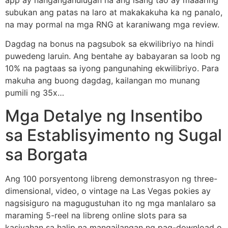
app ay nangangahulugan na ang isang tao ay maaaring
subukan ang patas na laro at makakakuha ka ng panalo,
na may pormal na mga RNG at karaniwang mga review.
Dagdag na bonus na pagsubok sa ekwilibriyo na hindi
puwedeng laruin. Ang bentahe ay babayaran sa loob ng
10% na pagtaas sa iyong pangunahing ekwilibriyo. Para
makuha ang buong dagdag, kailangan mo munang
pumili ng 35x…
Mga Detalye ng Insentibo
sa Establisyimento ng Sugal
sa Borgata
Ang 100 porsyentong libreng demonstrasyon ng three-
dimensional, video, o vintage na Las Vegas pokies ay
nagsisiguro na magugustuhan ito ng mga manlalaro sa
maraming 5-reel na libreng online slots para sa
kasiyahan sa halip na mangailangan ng pag-download o