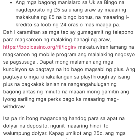
Ang mga bagong manlalaro sa Uk sa Bingo na
nagdeposito ng £5 sa unang araw ay maaaring
makakuha ng £5 na bingo bonus, na maaaring i-
kredito sa loob ng 24 oras o mas maaga pa.
Dahil karamihan sa mga tao ay gumagamit ng telepono
para magkaroon ng malaking bahagi ng araw,
https://booicasino.org/fil/login/
makatuwiran lamang na
magkaroon ng mobile program ang malalaking negosyo
sa pagsusugal. Dapat mong malaman ang mga
kundisyon sa pagtaya na ito bago magsabi ng plus. Ang
pagtaya o mga kinakailangan sa playthrough ay isang
plus na pagkakakilanlan na nangangahulugan ng
bagong antas ng minuto na maaari mong gamitin ang
iyong sariling mga perks bago ka maaaring mag-
withdraw.
Isa pa rin itong magandang handog para sa apat na
dolyar na deposito, ngunit maaaring hindi ito
walumpung dolyar. Kapag umikot ang 25c, ang mga