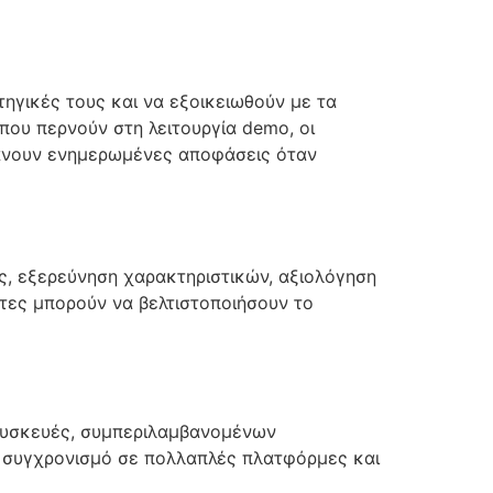
τηγικές τους και να εξοικειωθούν με τα
που περνούν στη λειτουργία demo, οι
βάνουν ενημερωμένες αποφάσεις όταν
ς, εξερεύνηση χαρακτηριστικών, αξιολόγηση
κτες μπορούν να βελτιστοποιήσουν το
ς συσκευές, συμπεριλαμβανομένων
ής, συγχρονισμό σε πολλαπλές πλατφόρμες και