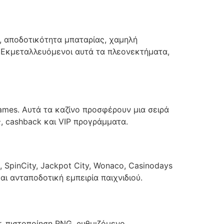
, αποδοτικότητα μπαταρίας, χαμηλή
Εκμεταλλευόμενοι αυτά τα πλεονεκτήματα,
ames. Αυτά τα καζίνο προσφέρουν μια σειρά
 cashback και VIP προγράμματα.
, SpinCity, Jackpot City, Wonaco, Casinodays
αι ανταποδοτική εμπειρία παιχνιδιού.
r, πιστοποίηση RNG, ρυθμιζόμενο