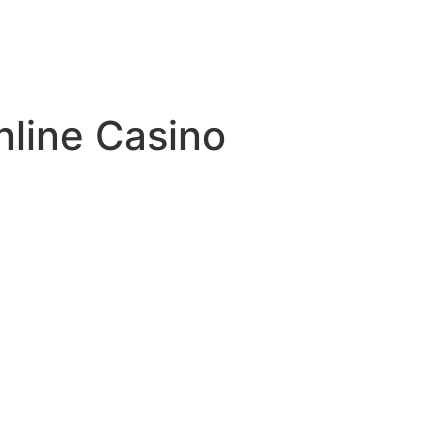
nline Casino