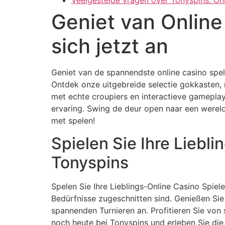
Veelgestelde vragen over Tonyspins: Onl
Geniet van Online
sich jetzt an
Geniet van de spannendste online casino spel
Ontdek onze uitgebreide selectie gokkasten, m
met echte croupiers en interactieve gamepla
ervaring. Swing de deur open naar een wereld
met spelen!
Spielen Sie Ihre Liebl
Tonyspins
Spelen Sie Ihre Lieblings-Online Casino Spiele
Bedürfnisse zugeschnitten sind. Genießen Sie
spannenden Turnieren an. Profitieren Sie von 
noch heute bei Tonyspins und erleben Sie die