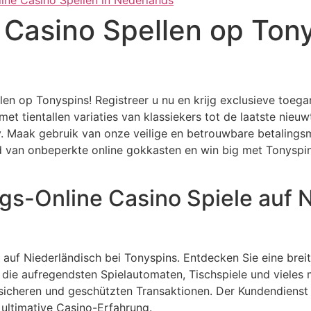
ine Casino Spellen in Nederlands
 Casino Spellen op Ton
len op Tonyspins! Registreer u nu en krijg exclusieve toeg
et tientallen variaties van klassiekers tot de laatste nieuw
y. Maak gebruik van onze veilige en betrouwbare betalin
 van onbeperkte online gokkasten en win big met Tonyspins
ings-Online Casino Spiele auf 
 auf Niederländisch bei Tonyspins. Entdecken Sie eine breite
 die aufregendsten Spielautomaten, Tischspiele und vieles m
sicheren und geschützten Transaktionen. Der Kundendienst i
 ultimative Casino-Erfahrung.