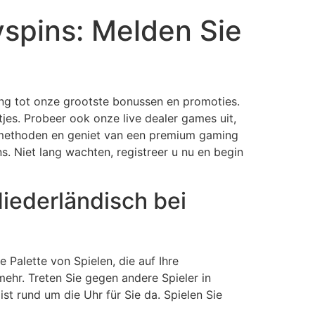
yspins: Melden Sie
ang tot onze grootste bonussen en promoties.
tjes. Probeer ook onze live dealer games uit,
gsmethoden en geniet van een premium gaming
. Niet lang wachten, registreer u nu en begin
Niederländisch bei
 Palette von Spielen, die auf Ihre
ehr. Treten Sie gegen andere Spieler in
st rund um die Uhr für Sie da. Spielen Sie