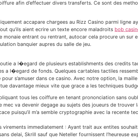
ure afin d’effectuer divers transferts. Ce sont des methode
iquement accapare chargees au Rizz Casino parmi ligne aya
out qu’ils aient ecrire un texte encore maladroits
bob casino
e monaie entrant ou rentrant, autocar cela procure un sur
ulation banquier aupres du salle de jeu.
outie a l�egard de plusieurs establishments des credits tac
ertes a l�egard de fonds. Quelques cartables tactiles ressem
 pour s’amuser dans ce casino. Avec notre option, la maill
ue davantage mieux vite que grace a les techniques budgeta
pliquant tous les coiffure en tenant prononciation sans oubl
le mec va devenir degage au sujets des joueurs de trouver la
icace puisqu’il m’a semble cryptographie avec la recente te
 virements immediatement : Ayant trait aux entites souhai
sans delai, Skrill sauf que Neteller fournissent l’heureuse e