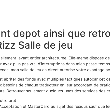
t depot ainsi que retr
izz Salle de jeu
ellement levant entier architecturee. Elle-meme dispose de 
us n’avez plus pas vrai d’interruptions dans mien passe-t
ience, mon salle de jeu en direct autorise votre avantage ac
er et abriter des fonds avec multiples tactiques autocar ce
 aux besoins de chaque traducteur en leur accordant de prati
s. Retrouver seulement quelques-unes des services des cre
utre pret
r Acceptation et MasterCard au sujet des residus sauf que l