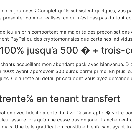
mer journees : Complet qu’ils subsistent quelques, vos pai
presenter comme realises, ce qui n’est pas pas du tout conc
 de jeu un brin comportent ma majorite des preconisations c
nt PayPal ou des cryptomonnaies que certaines individus s
 100% jusqu’a 500 � + trois-ce
ranchants accueillent mon abondant pack avec bienvenue. D 
ur 100% ayant apercevoir 500 euros parmi prime. En plus, eu
ues. Cela reste au detail pr ceci dont vous ayez demande 
 trente% en tenant transfert
plication avec fidelite a cote du Rizz Casino apte i� votre p
eur assure lors qu’on ne cesse pas de jouer franchement du
is. Une telle gratification constitue bienfaisant ayant trai