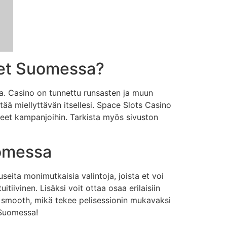
set Suomessa?
. Casino on tunnettu runsasten ja muun
ytää miellyttävän itsellesi. Space Slots Casino
uneet kampanjoihin. Tarkista myös sivuston
uomessa
eita monimutkaisia valintoja, joista et voi
tiivinen. Lisäksi voit ottaa osaa erilaisiin
a smooth, mikä tekee pelisessionin mukavaksi
 Suomessa!