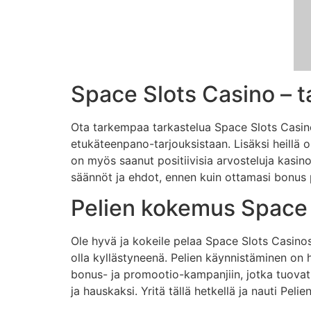
Space Slots Casino – 
Ota tarkempaa tarkastelua Space Slots Casin
etukäteenpano-tarjouksistaan. Lisäksi heillä on
on myös saanut positiivisia arvosteluja kasin
säännöt ja ehdot, ennen kuin ottamasi bonus p
Pelien kokemus Space
Ole hyvä ja kokeile pelaa Space Slots Casinos
olla kyllästyneenä. Pelien käynnistäminen on hel
bonus- ja promootio-kampanjiin, jotka tuovat
ja hauskaksi. Yritä tällä hetkellä ja nauti 