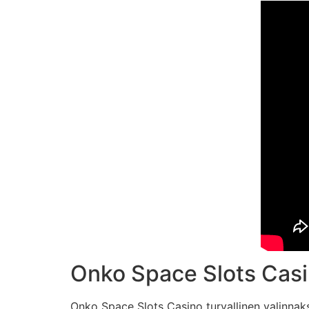
Onko Space Slots Casi
Onko Space Slots Casino turvallinen valinnak