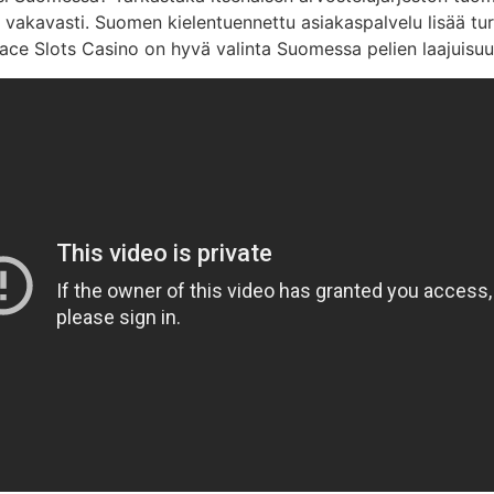
n vakavasti. Suomen kielentuennettu asiakaspalvelu lisää t
pace Slots Casino on hyvä valinta Suomessa pelien laajuisuu