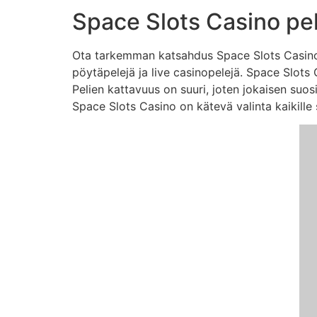
Space Slots Casino pe
Ota tarkemman katsahdus Space Slots Casinon 
pöytäpelejä ja live casinopelejä. Space Slots
Pelien kattavuus on suuri, joten jokaisen suos
Space Slots Casino on kätevä valinta kaikille 