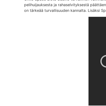
pelihuijauksesta ja rahaselvityksestä päättäe
on tärkeää turvallisuuden kannalta. Lisäksi S