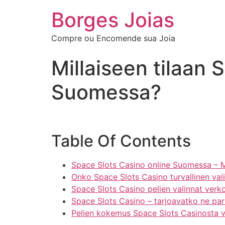
Borges Joias
Compre ou Encomende sua Joia
Millaiseen tilaan
Suomessa?
Table Of Contents
Space Slots Casino online Suomessa – M
Onko Space Slots Casino turvallinen va
Space Slots Casino pelien valinnat ver
Space Slots Casino – tarjoavatko ne p
Pelien kokemus Space Slots Casinosta