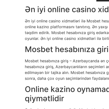
Ən iyi online casino xi
Ən iyi online casino xidmətləri ilə Mosbet hesa
online kazino platformasını tanıtırıq. Ən yaxşı
təqdim edirik. Mosbet hesabınıza giriş edərkən,
oyunlar. Ən iyi online casino xidmətləri ilə bi
Mosbet hesabınıza gir
Mosbet hesabınıza giriş – Azerbaycanda ən ço
hesabınıza giriş, Azerbaycanlıların seçimleri 
edilməyən bir tajika alın. Mosbet hesabınıza 
sonra, daha çox oyun seçimlərindən faydalan
Online kazino oynamaq 
qiymətlidir