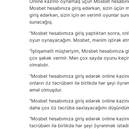
Online kazino oynamaq üçün Mosbet hesabınıza
Mosbet hesabınıza giriş edərkən, sizin üçün mü
giriş edərkən, sizin için ən verimli oyunlar s
sunacağıq.
“Mosbet hesabımıza giriş yaptıktan sonra, on
oyun oynayacağım. Mosbet, mənim iştirak etmə
“İştiqamətli müştəriyim, Mosbet hesabımıza g
çox şəkək vermir. Mən çox sayda oyunu keçirdi
olmalıdır.
“Mosbet hesabımıza giriş edərək online kazin
onların öz təcrübəm ilə birlikdə hər şeyi öyr
əməl olmuşdur.
“Mosbet hesabımıza giriş edərək online kazi
daha çox öz təcrübə saxlayacağımı düşündüm
“Mosbet hesabımıza giriş edərək online kazin
təcrübəm ilə birlikdə hər şeyi öyrənmək istəd