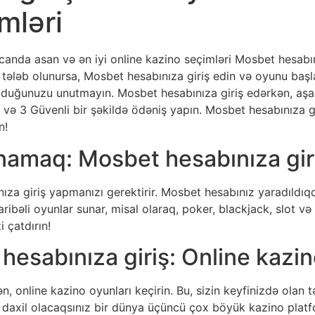
mləri
anda asan və ən iyi online kazino seçimləri Mosbet hesabın
no tələb olunursa, Mosbet hesabınıza giriş edin və oyunu başl
 olduğunuzu unutmayın. Mosbet hesabınıza giriş edərkən, aşa
n və 3 Güvenli bir şəkildə ödəniş yapın. Mosbet hesabınıza gir
n!
ynamaq: Mosbet hesabınıza gir
za giriş yapmanızı gerektirir. Mosbet hesabınız yaradıldıq
haribəli oyunlar sunar, misal olaraq, poker, blackjack, slot 
 çatdırın!
sabınıza giriş: Online kazino
 online kazino oyunları keçirin. Bu, sizin keyfinizdə olan t
z daxil olacaqsınız bir dünya üçüncü çox böyük kazino platf