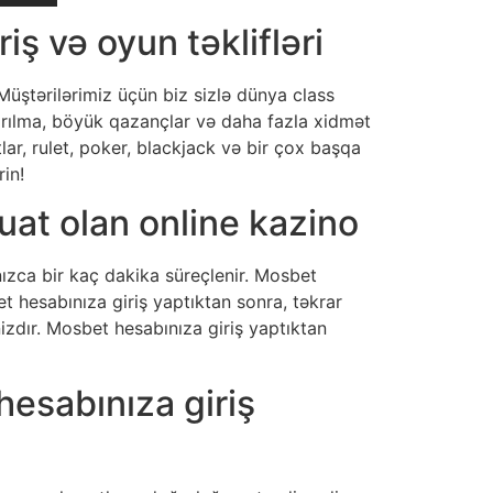
iş və oyun təklifləri
 Müştərilərimiz üçün biz sizlə dünya class
rılma, böyük qazançlar və daha fazla xidmət
lar, rulet, poker, blackjack və bir çox başqa
rin!
at olan online kazino
ızca bir kaç dakika süreçlenir. Mosbet
et hesabınıza giriş yaptıktan sonra, təkrar
izdır. Mosbet hesabınıza giriş yaptıktan
hesabınıza giriş