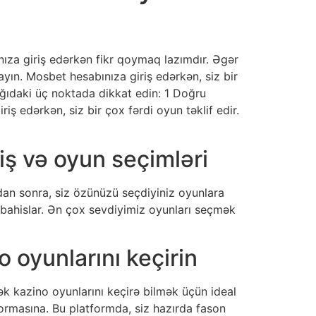
ıza giriş edərkən fikr qoymaq lazımdır. Əgər
ayın. Mosbet hesabınıza giriş edərkən, siz bir
ğıdaki üç noktada dikkat edin: 1 Doğru
iş edərkən, siz bir çox fərdi oyun təklif edir.
iş və oyun seçimləri
dan sonra, siz özünüzü seçdiyiniz oyunlara
və bahislar. Ən çox sevdiyimiz oyunları seçmək
 oyunlarını keçirin
ək kazino oyunlarını keçirə bilmək üçün ideal
ormasına. Bu platformda, siz hazırda fason