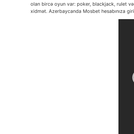
olan bircə oyun var: poker, blackjack, rulet v
xidmət. Azerbaycanda Mosbet hesabınıza giriş 