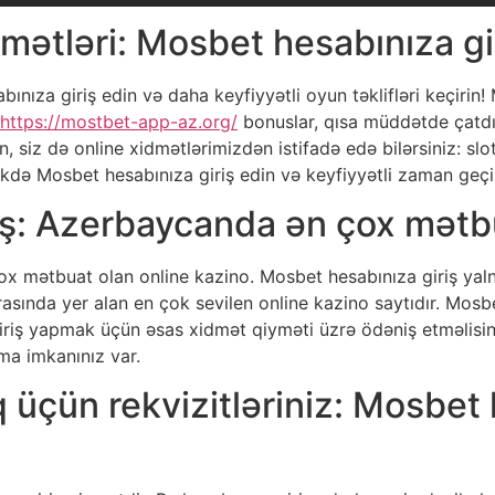
dmətləri: Mosbet hesabınıza gir
bınıza giriş edin və daha keyfiyyətli oyun təklifləri keçirin!
https://mostbet-app-az.org/
bonuslar, qısa müddətde çatdı
 siz də online xidmətlərimizdən istifadə edə bilərsiniz: slot
rlikdə Mosbet hesabınıza giriş edin və keyfiyyətli zaman geçi
iş: Azerbaycanda ən çox mətbu
x mətbuat olan online kazino. Mosbet hesabınıza giriş yaln
arasında yer alan en çok sevilen online kazino saytıdır. Mosb
giriş yapmak üçün əsas xidmət qiyməti üzrə ödəniş etməlisin
ma imkanınız var.
üçün rekvizitləriniz: Mosbet 