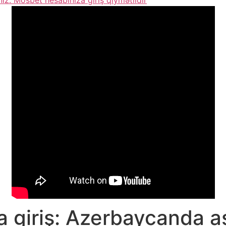
iz: Mosbet hesabınıza giriş qiymətlidir
 giriş: Azerbaycanda as