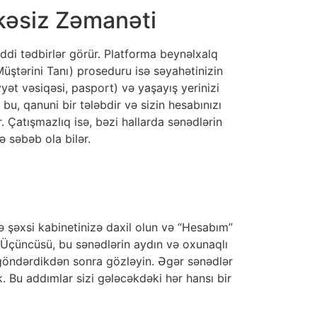
ükəsiz Zəmanəti
ddi tədbirlər görür. Platforma beynəlxalq
Müştərini Tanı) proseduru isə səyahətinizin
yyət vəsiqəsi, pasport) və yaşayış yerinizi
u, qanuni bir tələbdir və sizin hesabınızı
. Çatışmazlıq isə, bəzi hallarda sənədlərin
 səbəb ola bilər.
ə şəxsi kabinetinizə daxil olun və “Hesabım”
. Üçüncüsü, bu sənədlərin aydın və oxunaqlı
, göndərdikdən sonra gözləyin. Əgər sənədlər
. Bu addımlar sizi gələcəkdəki hər hansı bir