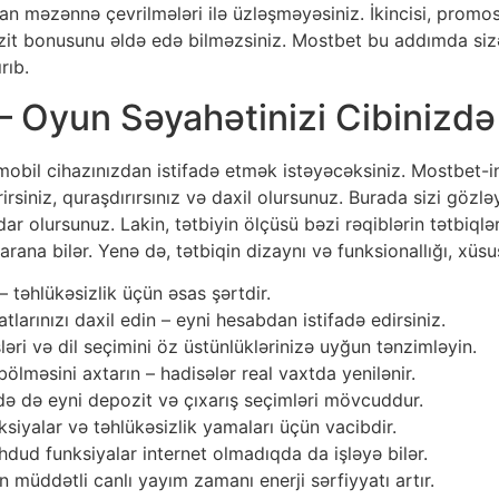
an məzənnə çevrilmələri ilə üzləşməyəsiniz. İkincisi, pro
ozit bonusunu əldə edə bilməzsiniz. Mostbet bu addımda sizə
rıb.
– Oyun Səyahətinizi Cibinizdə
obil cihazınızdan istifadə etmək istəyəcəksiniz. Mostbet-in
irsiniz, quraşdırırsınız və daxil olursunuz. Burada sizi gözləy
 olursunuz. Lakin, tətbiyin ölçüsü bəzi rəqiblərin tətbiqlər
na bilər. Yenə də, tətbiqin dizaynı və funksionallığı, xüsu
 təhlükəsizlik üçün əsas şərtdir.
arınızı daxil edin – eyni hesabdan istifadə edirsiniz.
şləri və dil seçimini öz üstünlüklərinizə uyğun tənzimləyin.
lməsini axtarın – hadisələr real vaxtda yenilənir.
qdə də eyni depozit və çıxarış seçimləri mövcuddur.
siyalar və təhlükəsizlik yamaları üçün vacibdir.
hdud funksiyalar internet olmadıqda da işləyə bilər.
 müddətli canlı yayım zamanı enerji sərfiyyatı artır.