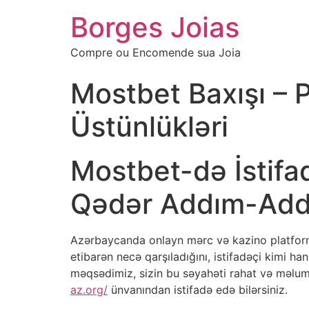
Borges Joias
Compre ou Encomende sua Joia
Mostbet Baxışı – 
Üstünlükləri
Mostbet-də İstifa
Qədər Addım-Add
Azərbaycanda onlayn mərc və kazino platformas
etibarən necə qarşıladığını, istifadəçi kimi ha
məqsədimiz, sizin bu səyahəti rahat və məlu
az.org/
ünvanından istifadə edə bilərsiniz.