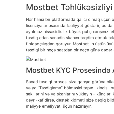
Mostbet Təhlükəsizliyi
Hər hansı bir platformada qalıcı olmaq üçün ö
lisenziyalar əsasında fəaliyyət göstərir, bu d
ayrılmaz hissəsidir. İlk böyük pul çıxarışınızı
təsdiq edən sənədin skanını təqdim etmək tələb
fırıldaqçılıqdan qoruyur. Mostbet-in üstünlüyü
təsdiqi bir neçə saatdan bir neçə günə qədər 
Mostbet KYC Prosesində 
Sənəd təsdiqi prosesi sizə qarışıq görünə bil
və ya “Təsdiqləmə” bölməsini tapın. İkincisi, 
şəkillərini və ya skanlarını yükləyin – küncl
qeyri-kafidirsə, dəstək xidməti sizə dəqiq bi
maliyyə əməliyyatı üçün hazırlayır.