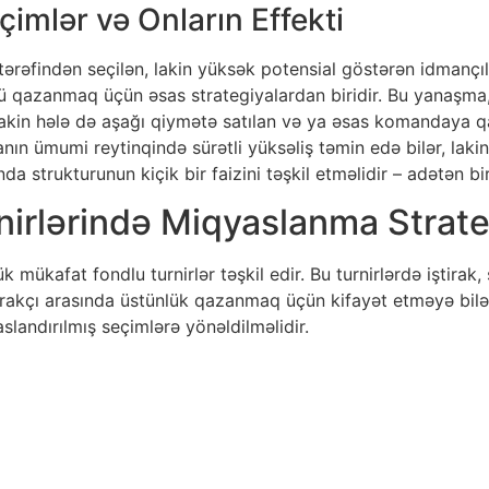
imlər və Onların Effekti
tərəfindən seçilən, lakin yüksək potensial göstərən idmançıl
qazanmaq üçün əsas strategiyalardan biridir. Bu yanaşma, m
akin hələ də aşağı qiymətə satılan və ya əsas komandaya qa
qanın ümumi reytinqində sürətli yüksəliş təmin edə bilər, lak
strukturunun kiçik bir faizini təşkil etməlidir – adətən bir 
nirlərində Miqyaslanma Strate
 mükafat fondlu turnirlər təşkil edir. Bu turnirlərdə iştirak,
ştirakçı arasında üstünlük qazanmaq üçün kifayət etməyə bil
aslandırılmış seçimlərə yönəldilməlidir.