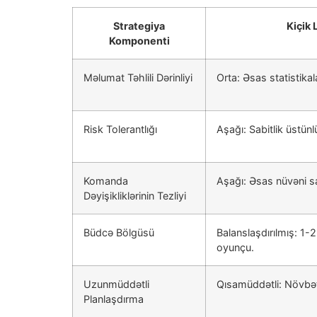
Strategiya
Kiçik 
Komponenti
Məlumat Təhlili Dərinliyi
Orta: Əsas statistikal
Risk Tolerantlığı
Aşağı: Sabitlik üstünlü
Komanda
Aşağı: Əsas nüvəni 
Dəyişikliklərinin Tezliyi
Büdcə Bölgüsü
Balanslaşdırılmış: 1-2
oyunçu.
Uzunmüddətli
Qısamüddətli: Növbəti
Planlaşdırma