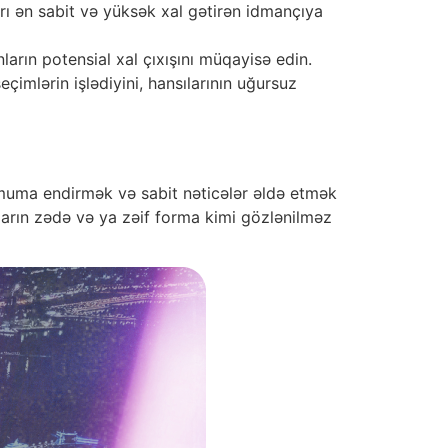
rarı ən sabit və yüksək xal gətirən idmançıya
arın potensial xal çıxışını müqayisə edin.
imlərin işlədiyini, hansılarının uğursuz
nimuma endirmək və sabit nəticələr əldə etmək
ların zədə və ya zəif forma kimi gözlənilməz