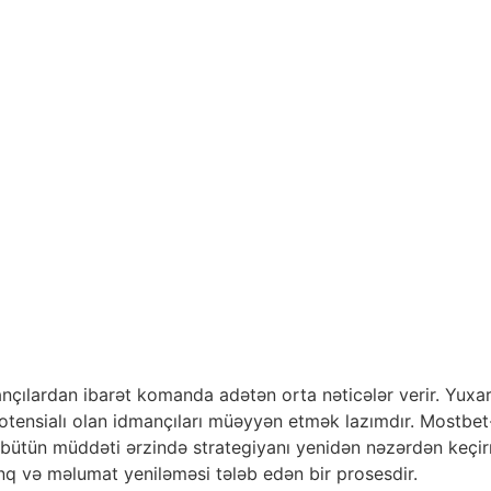
ançılardan ibarət komanda adətən orta nəticələr verir. Yuxarı
nsialı olan idmançıları müəyyən etmək lazımdır. Mostbet-in t
irin bütün müddəti ərzində strategiyanı yenidən nəzərdən ke
nq və məlumat yeniləməsi tələb edən bir prosesdir.