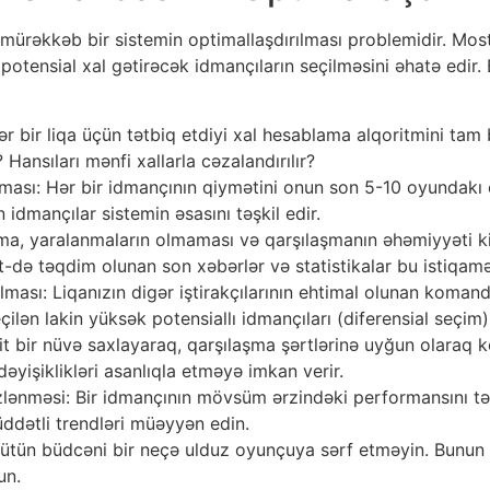
 mürəkkəb bir sistemin optimallaşdırılması problemidir. Mo
 potensial xal gətirəcək idmançıların seçilməsini əhatə edi
hər bir liqa üçün tətbiq etdiyi xal hesablama alqoritmini tam
Hansıları mənfi xallarla cəzalandırılır?
ı: Hər bir idmançının qiymətini onun son 5-10 oyundakı ort
 idmançılar sistemin əsasını təşkil edir.
rma, yaralanmaların olmaması və qarşılaşmanın əhəmiyyəti ki
t-də təqdim olunan son xəbərlər və statistikalar bu istiq
ılması: Liqanızın digər iştirakçılarının ehtimal olunan koma
eçilən lakin yüksək potensiallı idmançıları (diferensial seç
t bir nüvə saxlayaraq, qarşılaşma şərtlərinə uyğun olaraq 
əyişiklikləri asanlıqla etməyə imkan verir.
lənməsi: Bir idmançının mövsüm ərzindəki performansını tə
üddətli trendləri müəyyən edin.
ütün büdcəni bir neçə ulduz oyunçuya sərf etməyin. Bunun ə
un.