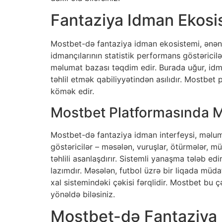
Fantaziya Idman Ekosi
Mostbet-də fantaziya idman ekosistemi, ənənəv
idmançılarının statistik performans göstərici
məlumat bazası təqdim edir. Burada uğur, idman
təhlil etmək qabiliyyətindən asılıdır. Mostbet
kömək edir.
Mostbet Platformasında Mə
Mostbet-də fantaziya idman interfeysi, məlumat
göstəricilər – məsələn, vuruşlar, ötürmələr, m
təhlili asanlaşdırır. Sistemli yanaşma tələb ed
lazımdır. Məsələn, futbol üzrə bir liqada müda
xal sistemindəki çəkisi fərqlidir. Mostbet bu çə
yönəldə biləsiniz.
Mostbet-də Fantaziya 