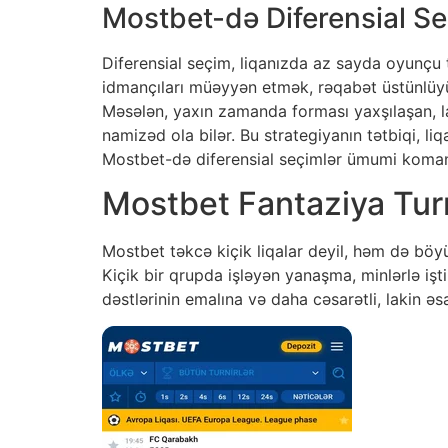
Mostbet-də Diferensial Seç
Diferensial seçim, liqanızda az sayda oyunçu 
idmançıları müəyyən etmək, rəqabət üstünlüyü 
Məsələn, yaxın zamanda forması yaxşılaşan, l
namizəd ola bilər. Bu strategiyanın tətbiqi, li
Mostbet-də diferensial seçimlər ümumi komanda 
Mostbet Fantaziya Tur
Mostbet təkcə kiçik liqalar deyil, həm də böyük
Kiçik bir qrupda işləyən yanaşma, minlərlə i
dəstlərinin emalına və daha cəsarətli, lakin əs