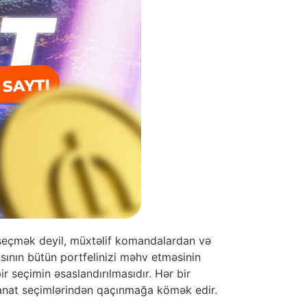
 seçmək deyil, müxtəlif komandalardan və
sının bütün portfelinizi məhv etməsinin
ir seçimin əsaslandırılmasıdır. Hər bir
 fanat seçimlərindən qaçınmağa kömək edir.