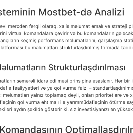
steminin Mostbet-də Analizi
i mərcdən fərqli olaraq, xalis məlumat emalı və strateji pl
lərini virtual komandalara çevirir və bu komandaların gələcə
çıların keçmiş performans məlumatlarını, qarşılaşma statist
 platforması bu məlumatları strukturlaşdırılmış formada təqdi
lumatların Strukturlaşdırılması
ların səmərəli idarə edilməsi prinsipinə əsaslanır. Hər bir
üdafiə fəaliyyətləri və ya qol vurma faizi – standartlaşdırıl
ir: məlumatları yalnız toplamaq deyil, onları prioritetlərə v
fiəçinin qol vurma ehtimalı ilə yarımmüdafiəçinin ötürmə sayı
kiləri aydın şəkildə göstərir ki, siz investisiyanızı ən yüksə
Komandasının Optimallaşdırılm