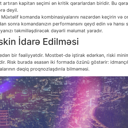
t artıran kapitan seçimi ən kritik qərarlardan biridir. Bu qə
rə deyil.
: Müxtəlif komanda kombinasiyalarını nəzərdən keçirin və onl
rdan sonra komandanızın performansını qeyd edin və hansı seç
iyanızı təkmilləşdirəcək dəyərli məlumat yaradır.
skin İdarə Edilməsi
 edən bir fəaliyyətdir. Mostbet-də iştirak edərkən, riski mi
ir. Risk burada əsasən iki formada özünü göstərir: idmançı
alarının dəqiq proqnozlaşdırıla bilməməsi.