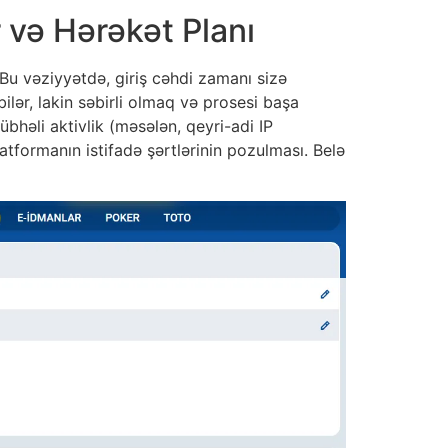
 və Hərəkət Planı
Bu vəziyyətdə, giriş cəhdi zamanı sizə
ilər, lakin səbirli olmaq və prosesi başa
bhəli aktivlik (məsələn, qeyri-adi IP
atformanın istifadə şərtlərinin pozulması. Belə