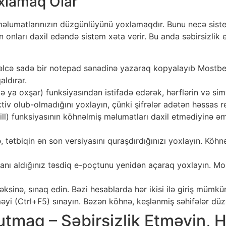
oxlamaq Olar
məlumatlarınızın düzgünlüyünü yoxlamaqdır. Bunu necə sistem
akin onları daxil edəndə sistem xəta verir. Bu anda səbirsizl
əlcə sadə bir notepad sənədinə yazaraq kopyalayıb Mostbet g
aldırar.
(və ya oxşar) funksiyasından istifadə edərək, hərflərin və s
v olub-olmadığını yoxlayın, çünki şifrələr adətən həssas regi
ll) funksiyasının köhnəlmiş məlumatları daxil etmədiyinə əm
ə, tətbiqin ən son versiyasını quraşdırdığınızı yoxlayın. Kö
amanı aldığınız təsdiq e-poçtunu yenidən açaraq yoxlayın. M
ksinə, sınaq edin. Bəzi hesablarda hər ikisi ilə giriş mümkün
əyi (Ctrl+F5) sınayın. Bəzən köhnə, keşlənmiş səhifələr dü
tmaq – Səbirsizlik Etməyin, H