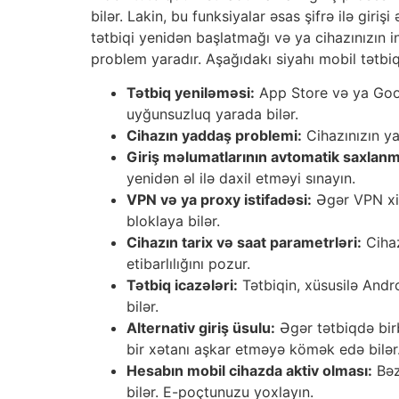
bilər. Lakin, bu funksiyalar əsas şifrə ilə giriş
tətbiqi yenidən başlatmağı və ya cihazınızın 
problem yaradır. Aşağıdakı siyahı mobil tətbiqd
Tətbiq yeniləməsi:
App Store və ya Googl
uyğunsuzluq yarada bilər.
Cihazın yaddaş problemi:
Cihazınızın ya
Giriş məlumatlarının avtomatik saxlanm
yenidən əl ilə daxil etməyi sınayın.
VPN və ya proxy istifadəsi:
Əgər VPN xid
bloklaya bilər.
Cihazın tarix və saat parametrləri:
Cihaz
etibarlılığını pozur.
Tətbiq icazələri:
Tətbiqin, xüsusilə Andro
bilər.
Alternativ giriş üsulu:
Əgər tətbiqdə birb
bir xətanı aşkar etməyə kömək edə bilər
Hesabın mobil cihazda aktiv olması:
Bəzi
bilər. E-poçtunuzu yoxlayın.