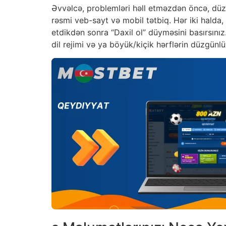
Əvvəlcə, problemləri həll etməzdən öncə, düz
rəsmi veb-sayt və mobil tətbiq. Hər iki halda, 
etdikdən sonra “Daxil ol” düyməsini basırsını
dil rejimi və ya böyük/kiçik hərflərin düzgünlü