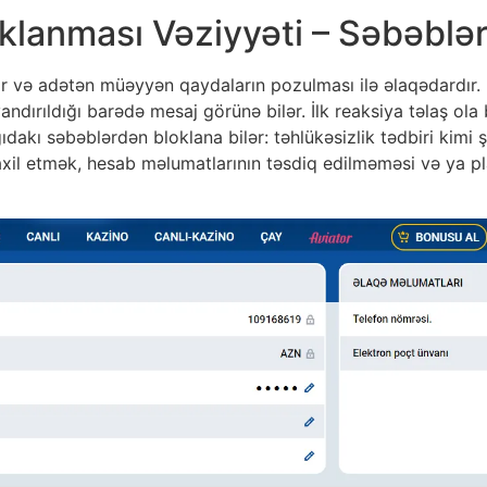
lanması Vəziyyəti – Səbəblər
r və adətən müəyyən qaydaların pozulması ilə əlaqədardır. 
dırıldığı barədə mesaj görünə bilər. İlk reaksiya təlaş ola b
kı səbəblərdən bloklana bilər: təhlükəsizlik tədbiri kimi şü
daxil etmək, hesab məlumatlarının təsdiq edilməməsi və ya pl