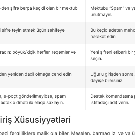
dən şifrə bərpa keçidi olan bir məktub
Məktubu “Spam” və y
unutmayın.
ni şifrə təyin etmək üçün səhifəyə
Bu keçid adətən məhdu
hərəkət edin.
aradın: böyük/kiçik hərflər, rəqəmlər və
Yeni şifrəni etibarlı b
seçin.
indən yenidən daxil olmağa cəhd edin.
Uğurlu girişdən sonra, 
dəyişə bilərsiniz.
sa, e-poçt göndərilməyibsə, spam
Dəstək komandasına p
stək xidməti ilə əlaqə saxlayın.
istifadəçi adı) verin.
riş Xüsusiyyətləri
zi fərqliliklərə malik ola bilər. Məsələn, barmaq izi və ya üz