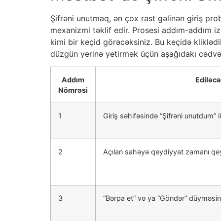
Şifrəni unutmaq, ən çox rast gəlinən giriş pr
mexanizmi təklif edir. Prosesi addım-addım iz
kimi bir keçid görəcəksiniz. Bu keçidə kliklə
düzgün yerinə yetirmək üçün aşağıdakı cədvəld
Addım
Ediləc
Nömrəsi
1
Giriş səhifəsində “Şifrəni unutdum” li
2
Açılan sahəyə qeydiyyat zamanı qeyd
3
“Bərpa et” və ya “Göndər” düyməsini