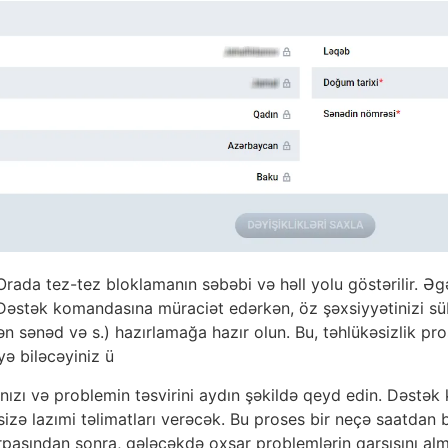
rada tez-tez bloklamanın səbəbi və həll yolu göstərilir. Ə
 Dəstək komandasına müraciət edərkən, öz şəxsiyyətinizi sü
ən sənəd və s.) hazırlamağa hazır olun. Bu, təhlükəsizlik pr
yə biləcəyiniz ü
ınızı və problemin təsvirini aydın şəkildə qeyd edin. Dəstək
zə lazımi təlimatları verəcək. Bu proses bir neçə saatdan 
rpasından sonra, gələcəkdə oxşar problemlərin qarşısını al