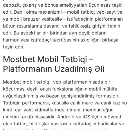
depozit, çıxarış və bonus əməliyyatları üçün əsas təşkil
edir. Daxil olma mexanizmi – mobil tətbiq, veb-sayt və
ya mobil brauzer vasitəsilə – istifadəçinin platformanın
bütün resurslarına davamlı və təhlükəsiz girişini təmin
edir. Bu aspektlər bir-birindən ayrı deyil; onların
harmoniyası istifadəçi təcrübəsinin axıcılığını birbaşa
təyin edir.
Mostbet Mobil Tətbiqi –
Platformanın Uzadılmış Əli
Mostbet mobil tətbiqi, veb-platformanın sadə bir
köçürməsi deyil, onun funksionallığının mobil mühitə
uyğunlaşdırılmış və bəzən genişləndirilmiş formasıdır.
Tətbiqin performansı, xüsusilə canlı mərc və canlı kazino
kimi real-vaxt xidmətlərində, ümumi məmnunluğun
mühüm tərkib hissəsidir. Android və iOS üçün mövcud
olan tətbiq, bildirişlər vasitəsilə istifadəçini hadisələr və