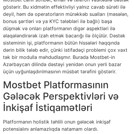
göstərir. Bu xidmətin effektivliyi yalnız cavab sürəti ilə
deyil, həm də operatorların mürəkkəb sualları (məsələn,
bonus şərtləri və ya KYC tələbləri ilə bağlı) başa
düşmək və onları platformanın digər aspektləri ilə
əlaqələndirərək izah etmək bacarığı ilə ölçülür. Dəstək
sisteminin işi, platformanın bütün hissələri haqqında
dərin bilik tələb edir, çünki istifadəçi problemi çox vaxt
tək bir modulla məhdudlaşmır. Burada Mostbet-in
Azərbaycan dilində dəstəyi yenidən onun yerli bazar
üçün uyğunlaşdırılmasının müsbət tərəfini göstərir.
Mostbet Platformasının
Gələcək Perspektivləri və
İnkişaf İstiqamətləri
Platformanın holistik təhlili onun gələcək inkişaf
potensialını anlamazlıqda natamam olardı.