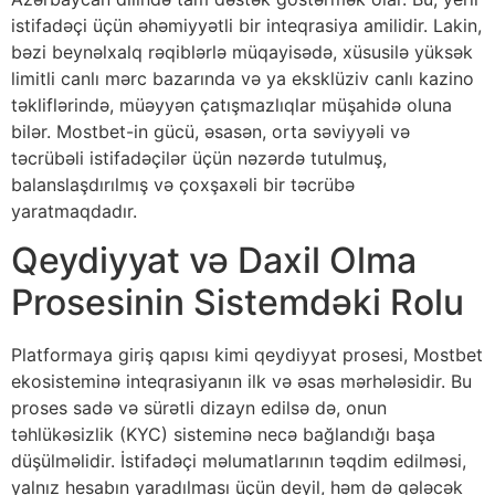
istifadəçi üçün əhəmiyyətli bir inteqrasiya amilidir. Lakin,
bəzi beynəlxalq rəqiblərlə müqayisədə, xüsusilə yüksək
limitli canlı mərc bazarında və ya eksklüziv canlı kazino
təkliflərində, müəyyən çatışmazlıqlar müşahidə oluna
bilər. Mostbet-in gücü, əsasən, orta səviyyəli və
təcrübəli istifadəçilər üçün nəzərdə tutulmuş,
balanslaşdırılmış və çoxşaxəli bir təcrübə
yaratmaqdadır.
Qeydiyyat və Daxil Olma
Prosesinin Sistemdəki Rolu
Platformaya giriş qapısı kimi qeydiyyat prosesi, Mostbet
ekosisteminə inteqrasiyanın ilk və əsas mərhələsidir. Bu
proses sadə və sürətli dizayn edilsə də, onun
təhlükəsizlik (KYC) sisteminə necə bağlandığı başa
düşülməlidir. İstifadəçi məlumatlarının təqdim edilməsi,
yalnız hesabın yaradılması üçün deyil, həm də gələcək