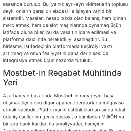
əsasında qurulub. Bu, yalnız ayrı-ayrı xidmətlərin toplusu
deyil, onların qarşılıqlı əlaqəsi ilə işləyən vahid bir
sistemdir. Məsələn, hesabınızda olan balans, həm idman
mərc etmək, həm də slot maşınlarında oynamaq üçün
istifadə oluna bilər, bu da vəsaitin idarə edilməsi və
platforma daxilində hərəkətliliyi asanlaşdırır. Bu
birləşmə, istifadəçinin platformada keçirdiyi vaxtı
artırmaq və onun fəaliyyətini daha dərin şəkildə
inteqrasiya etmək üçün nəzərdə tutulub.
Mostbet-in Rəqabət Mühitində
Yeri
Azərbaycan bazarında Mostbet-in mövqeyini başa
düşmək üçün onu digər aparıcı operatorlarla müqayisə
etmək vacibdir. Platformanın üstünlükləri arasında lokal
ödəniş üsullarının geniş dəstəyi, o cümlədən MilliÖN və
bir sıra bank kartları ilə əməliyyatlar, həmçinin
Azərbaycan dilində tam dəstək göstərmək olar. Bu, yerli