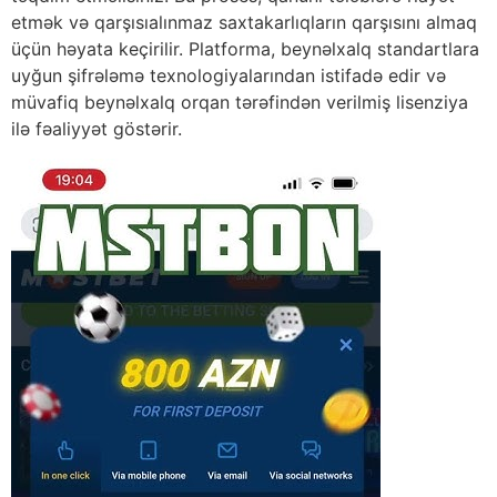
etmək və qarşısıalınmaz saxtakarlıqların qarşısını almaq
üçün həyata keçirilir. Platforma, beynəlxalq standartlara
uyğun şifrələmə texnologiyalarından istifadə edir və
müvafiq beynəlxalq orqan tərəfindən verilmiş lisenziya
ilə fəaliyyət göstərir.