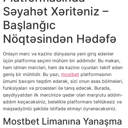
Səyahət Xəritəniz –
Başlanğıc
Nöqtəsindən Hədəfə
Onlayn mərc və kazino dünyasına yeni giriş edənlər
üçün platforma seçimi mühüm bir addımdır. Bu məkan,
həm idman mərcləri, həm də kazino oyunları təklif edən
geniş bir mühitdir. Bu yazı,
mostbet
platformasının
ümumi baxışını təqdim edərək, sizi onun əsas bölmələri,
funksiyaları və prosesləri ilə tanış edəcək. Burada,
qeydiyyatdan ilk mərcinizə qədər olan marşrutu addım-
addım keçəcəksiniz, beləliklə platformanı təhlükəsiz və
məqsədyönlü şəkildə istifadə etməyi öyrənəcəksiniz.
Mostbet Limanına Yanaşma