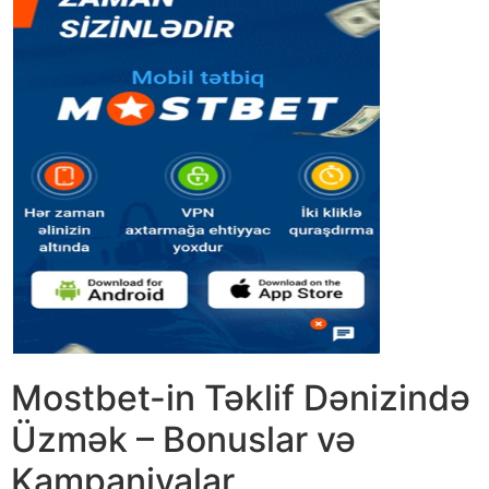
Mostbet-in Təklif Dənizində
Üzmək – Bonuslar və
Kampaniyalar