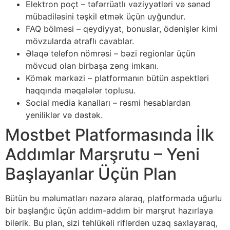
Elektron poçt – təfərrüatlı vəziyyətləri və sənəd
mübadiləsini təşkil etmək üçün uyğundur.
FAQ bölməsi – qeydiyyat, bonuslar, ödənişlər kimi
mövzularda ətraflı cavablar.
Əlaqə telefon nömrəsi – bəzi regionlar üçün
mövcud olan birbaşa zəng imkanı.
Kömək mərkəzi – platformanın bütün aspektləri
haqqında məqalələr toplusu.
Social media kanalları – rəsmi hesablardan
yeniliklər və dəstək.
Mostbet Platformasında İlk
Addımlar Marşrutu – Yeni
Başlayanlar Üçün Plan
Bütün bu məlumatları nəzərə alaraq, platformada uğurlu
bir başlanğıc üçün addım-addım bir marşrut hazırlaya
bilərik. Bu plan, sizi təhlükəli riflərdən uzaq saxlayaraq,