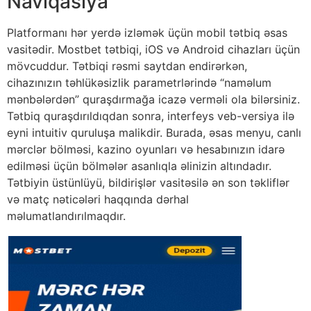
Naviqasiya
Platformanı hər yerdə izləmək üçün mobil tətbiq əsas
vasitədir. Mostbet tətbiqi, iOS və Android cihazları üçün
mövcuddur. Tətbiqi rəsmi saytdan endirərkən,
cihazınızın təhlükəsizlik parametrlərində “naməlum
mənbələrdən” quraşdırmağa icazə verməli ola bilərsiniz.
Tətbiq quraşdırıldıqdan sonra, interfeys veb-versiya ilə
eyni intuitiv quruluşa malikdir. Burada, əsas menyu, canlı
mərclər bölməsi, kazino oyunları və hesabınızın idarə
edilməsi üçün bölmələr asanlıqla əlinizin altındadır.
Tətbiyin üstünlüyü, bildirişlər vasitəsilə ən son təkliflər
və matç nəticələri haqqında dərhal
məlumatlandırılmaqdır.