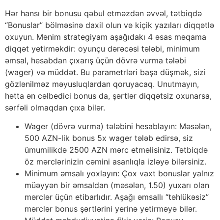
Hər hansı bir bonusu qəbul etməzdən əvvəl, tətbiqdə
“Bonuslar” bölməsinə daxil olun və kiçik yazıları diqqətlə
oxuyun. Mənim strategiyam aşağıdakı 4 əsas məqama
diqqət yetirməkdir: oyunçu dərəcəsi tələbi, minimum
əmsal, hesabdan çıxarış üçün dövrə vurma tələbi
(wager) və müddət. Bu parametrləri başa düşmək, sizi
gözlənilməz məyusluqlardan qoruyacaq. Unutmayın,
hətta ən cəlbedici bonus da, şərtlər diqqətsiz oxunarsa,
sərfəli olmaqdan çıxa bilər.
Wager (dövrə vurma) tələbini hesablayın: Məsələn,
500 AZN-lik bonus 5x wager tələb edirsə, siz
ümumilikdə 2500 AZN mərc etməlisiniz. Tətbiqdə
öz mərclərinizin cəmini asanlıqla izləyə bilərsiniz.
Minimum əmsalı yoxlayın: Çox vaxt bonuslar yalnız
müəyyən bir əmsaldan (məsələn, 1.50) yuxarı olan
mərclər üçün etibarlıdır. Aşağı əmsallı “təhlükəsiz”
mərclər bonus şərtlərini yerinə yetirməyə bilər.