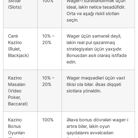
Slotlar
100%
Wager-i sürətləndirmək üçün
(Slots)
ideal, lakin nəticə təsadüfidir.
Orta və aşağı riskli slotları
seçin.
Canlı
10% –
Wager üçün səmərəli deyil,
Kazino
20%
lakin real pul qazanmaq
(Rulet,
strategiyaları üçün yaxşıdır.
Blackjack)
Bonusdan asılı olaraq istifadə
edin.
Kazino
10% –
Wager məqsədləri üçün vaxt
Masaları
20%
itkisi ola bilər. Əsas diqqəti
(Video
slotlara yönəldin.
Poker,
Baccarat)
Kazino
100%
Əlavə bonus dövrələri wager-i
Bonus
artıra bilər, lakin oyun
Oyunları
qaydalarını əvvəlcədən