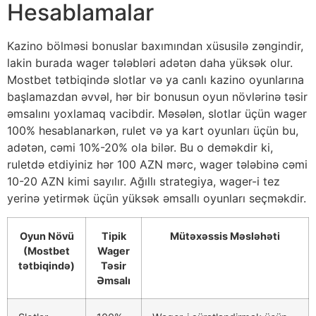
Hesablamalar
Kazino bölməsi bonuslar baxımından xüsusilə zəngindir,
lakin burada wager tələbləri adətən daha yüksək olur.
Mostbet tətbiqində slotlar və ya canlı kazino oyunlarına
başlamazdan əvvəl, hər bir bonusun oyun növlərinə təsir
əmsalını yoxlamaq vacibdir. Məsələn, slotlar üçün wager
100% hesablanarkən, rulet və ya kart oyunları üçün bu,
adətən, cəmi 10%-20% ola bilər. Bu o deməkdir ki,
ruletdə etdiyiniz hər 100 AZN mərc, wager tələbinə cəmi
10-20 AZN kimi sayılır. Ağıllı strategiya, wager-i tez
yerinə yetirmək üçün yüksək əmsallı oyunları seçməkdir.
Oyun Növü
Tipik
Mütəxəssis Məsləhəti
(Mostbet
Wager
tətbiqində)
Təsir
Əmsalı