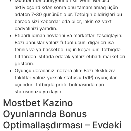
Müddət məhdudiyyətinə fikir verin: Bonusu
aktivləşdirdikdən sonra onu tamamlamaq üçün
adətən 7-30 gününüz olur. Tətbiqin bildirişləri bu
barədə sizi xəbərdar edə bilər, lakin öz vaxt
cədvəlinizi yaradın.
Etibarlı idman növlərini və marketləri təsdiqləyin:
Bəzi bonuslar yalnız futbol üçün, digərləri isə
tennis və ya basketbol üçün keçərlidir. Tətbiqdə
filtrlərdən istifadə edərək yalnız etibarlı marketləri
göstərin.
Oyunçu dərəcənizi nəzərə alın: Bəzi eksklüziv
təkliflər yalnız yüksək statuslu (VIP) oyunçular
üçündür. Tətbiqdə profil bölməsində cari
statusunuzu yoxlayın.
Mostbet Kazino
Oyunlarında Bonus
Optimallaşdırması – Evdəki