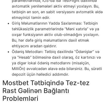
parametrlərində, iOS-da isə TestFlight daxilində
avtomatik yeniləmələri aktiv etməyi yoxlayın. Bu,
tətbiqin ən son, ən sabit versiyasını avtomatik əldə
etməyinizi təmin edir.
Giriş Məlumatlarının Yadda Saxlanması: Tətbiqin
təhlükəsizlik parametrlərində “Məni xatırla” və ya
oxşar funksiyanın aktiv olub-olmadığını yoxlayın.
Bu, hər dəfə giriş məlumatlarını daxil etmək
ehtiyacını aradan qaldırır.
Ödəniş Metodları: Tətbiq daxilində “Ödənişlər” və
ya “Hesab” bölməsinə daxil olaraq, öz kartınızı və
ya digər lokal ödəniş metodlarını (misalçün,
MilliÖn) əvvəlcədən əlavə edə bilərsiniz. Bu, sürətli
depozit üçün həlledici addımdır.
Mostbet Tətbiqində Tez-tez
Rast Gəlinən Bağlantı
Problemləri