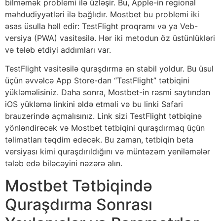
bilməmək problemi ilə üzləşir. Bu, Apple-in regional
məhdudiyyətləri ilə bağlıdır. Mostbet bu problemi iki
əsas üsulla həll edir: TestFlight proqramı və ya Veb-
versiya (PWA) vasitəsilə. Hər iki metodun öz üstünlükləri
və tələb etdiyi addımları var.
TestFlight vasitəsilə quraşdırma ən stabil yoldur. Bu üsul
üçün əvvəlcə App Store-dan “TestFlight” tətbiqini
yükləməlisiniz. Daha sonra, Mostbet-in rəsmi saytından
iOS yükləmə linkini əldə etməli və bu linki Safari
brauzerində açmalısınız. Link sizi TestFlight tətbiqinə
yönləndirəcək və Mostbet tətbiqini quraşdırmaq üçün
təlimatları təqdim edəcək. Bu zaman, tətbiqin beta
versiyası kimi quraşdırıldığını və müntəzəm yeniləmələr
tələb edə biləcəyini nəzərə alın.
Mostbet Tətbiqində
Quraşdırma Sonrası