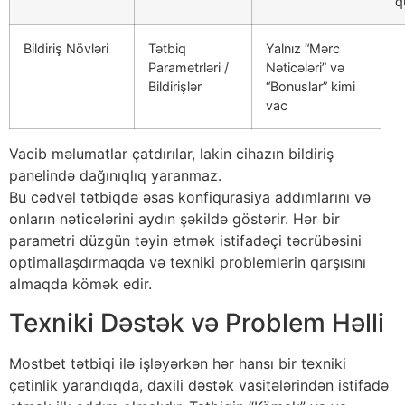
q
Bildiriş Növləri
Tətbiq
Yalnız “Mərc
Parametrləri /
Nəticələri” və
Bildirişlər
“Bonuslar” kimi
vac
Vacib məlumatlar çatdırılar, lakin cihazın bildiriş
panelində dağınıqlıq yaranmaz.
Bu cədvəl tətbiqdə əsas konfiqurasiya addımlarını və
onların nəticələrini aydın şəkildə göstərir. Hər bir
parametri düzgün təyin etmək istifadəçi təcrübəsini
optimallaşdırmaqda və texniki problemlərin qarşısını
almaqda kömək edir.
Texniki Dəstək və Problem Həlli
Mostbet tətbiqi ilə işləyərkən hər hansı bir texniki
çətinlik yarandıqda, daxili dəstək vasitələrindən istifadə