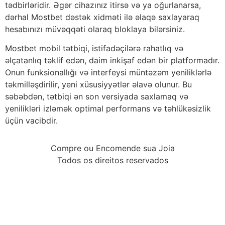
tədbirləridir. Əgər cihazınız itirsə və ya oğurlanarsa,
dərhal Mostbet dəstək xidməti ilə əlaqə saxlayaraq
hesabınızı müvəqqəti olaraq bloklaya bilərsiniz.
Mostbet mobil tətbiqi, istifadəçilərə rahatlıq və
əlçatanlıq təklif edən, daim inkişaf edən bir platformadır.
Onun funksionallığı və interfeysi müntəzəm yeniliklərlə
təkmilləşdirilir, yeni xüsusiyyətlər əlavə olunur. Bu
səbəbdən, tətbiqi ən son versiyada saxlamaq və
yenilikləri izləmək optimal performans və təhlükəsizlik
üçün vacibdir.
Compre ou Encomende sua Joia
Todos os direitos reservados