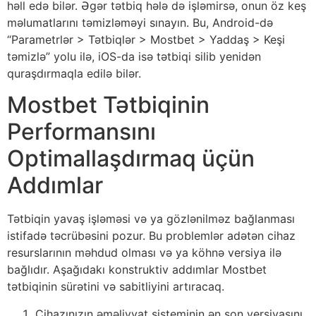
həll edə bilər. Əgər tətbiq hələ də işləmirsə, onun öz keş
məlumatlarını təmizləməyi sınayın. Bu, Android-də
“Parametrlər > Tətbiqlər > Mostbet > Yaddaş > Keşi
təmizlə” yolu ilə, iOS-da isə tətbiqi silib yenidən
quraşdırmaqla edilə bilər.
Mostbet Tətbiqinin
Performansını
Optimallaşdırmaq üçün
Addımlar
Tətbiqin yavaş işləməsi və ya gözlənilməz bağlanması
istifadə təcrübəsini pozur. Bu problemlər adətən cihaz
resurslarının məhdud olması və ya köhnə versiya ilə
bağlıdır. Aşağıdakı konstruktiv addımlar Mostbet
tətbiqinin sürətini və sabitliyini artıracaq.
Cihazınızın əməliyyat sisteminin ən son versiyasını