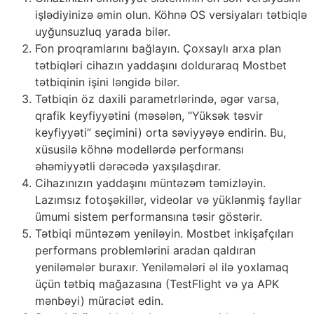
işlədiyinizə əmin olun. Köhnə OS versiyaları tətbiqlə
uyğunsuzluq yarada bilər.
Fon proqramlarını bağlayın. Çoxsaylı arxa plan
tətbiqləri cihazın yaddaşını dolduraraq Mostbet
tətbiqinin işini ləngidə bilər.
Tətbiqin öz daxili parametrlərində, əgər varsa,
qrafik keyfiyyətini (məsələn, “Yüksək təsvir
keyfiyyəti” seçimini) orta səviyyəyə endirin. Bu,
xüsusilə köhnə modellərdə performansı
əhəmiyyətli dərəcədə yaxşılaşdırar.
Cihazınızın yaddaşını müntəzəm təmizləyin.
Lazımsız fotoşəkillər, videolar və yüklənmiş fayllar
ümumi sistem performansına təsir göstərir.
Tətbiqi müntəzəm yeniləyin. Mostbet inkişafçıları
performans problemlərini aradan qaldıran
yeniləmələr buraxır. Yeniləmələri əl ilə yoxlamaq
üçün tətbiq mağazasına (TestFlight və ya APK
mənbəyi) müraciət edin.