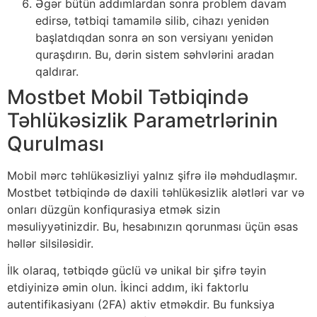
Əgər bütün addımlardan sonra problem davam
edirsə, tətbiqi tamamilə silib, cihazı yenidən
başlatdıqdan sonra ən son versiyanı yenidən
quraşdırın. Bu, dərin sistem səhvlərini aradan
qaldırar.
Mostbet Mobil Tətbiqində
Təhlükəsizlik Parametrlərinin
Qurulması
Mobil mərc təhlükəsizliyi yalnız şifrə ilə məhdudlaşmır.
Mostbet tətbiqində də daxili təhlükəsizlik alətləri var və
onları düzgün konfiqurasiya etmək sizin
məsuliyyətinizdir. Bu, hesabınızın qorunması üçün əsas
həllər silsiləsidir.
İlk olaraq, tətbiqdə güclü və unikal bir şifrə təyin
etdiyinizə əmin olun. İkinci addım, iki faktorlu
autentifikasiyanı (2FA) aktiv etməkdir. Bu funksiya