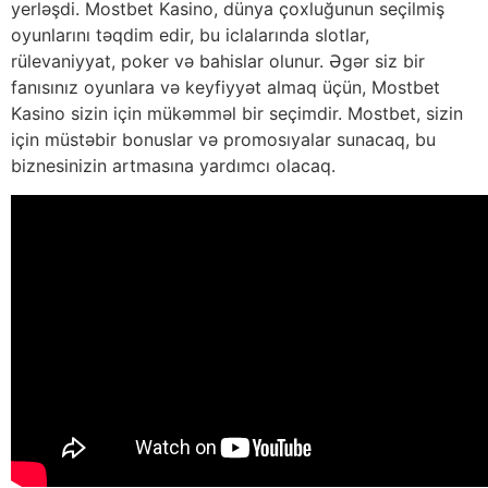
yerləşdi. Mostbet Kasino, dünya çoxluğunun seçilmiş
oyunlarını təqdim edir, bu iclalarında slotlar,
rülevaniyyat, poker və bahislar olunur. Əgər siz bir
fanısınız oyunlara və keyfiyyət almaq üçün, Mostbet
Kasino sizin için mükəmməl bir seçimdir. Mostbet, sizin
için müstəbir bonuslar və promosıyalar sunacaq, bu
biznesinizin artmasına yardımcı olacaq.