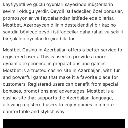
keyfiyyetli ve güclü oyunları sayesinde müştərilərin
sevimli oldugu yerdir. Qeydli istifadecilər, özəl bonuslar,
promosyonlar və faydalarından istifade edə bilərlar.
Mostbet, Azerbaycan dilinin desteklendiyi bir kazino
saytdir, böylece qeydli istifadecilər daha rahat və sekilli
bir şəkildə oyunları keçirə bilərlər.
Mostbet Casino in Azerbaijan offers a better service to
registered users. This is used to provide a more
dynamic experience in preparations and games.
Mostbet is a trusted casino site in Azerbaijan, with fun
and powerful games that make it a favorite place for
customers. Registered users can benefit from special
bonuses, promotions and advantages. Mostbet is a
casino site that supports the Azerbaijani language,
allowing registered users to enjoy games in a more
comfortable and stylish way.