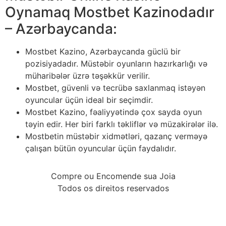
Oynamaq Mostbet Kazinodadır
– Azərbaycanda:
Mostbet Kazino, Azərbaycanda güclü bir
pozisiyadadır. Müstəbir oyunların hazırkarlığı və
müharibələr üzrə təşəkkür verilir.
Mostbet, güvenli və tecrübə saxlanmaq istəyən
oyuncular üçün ideal bir seçimdir.
Mostbet Kazino, fəaliyyətində çox sayda oyun
təyin edir. Her biri farklı təkliflər və müzakirələr ilə.
Mostbetin müstəbir xidmətləri, qazanç verməyə
çalışan bütün oyuncular üçün faydalıdır.
Compre ou Encomende sua Joia
Todos os direitos reservados