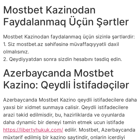
Mostbet Kazinodan
Faydalanmaq Üçün Şərtler
Mostbet Kazinodan faydalanmaq üçün sizinlə şərtlərdir:
1. Siz mostbet.az səhifəsinə müvaffaqıyyətli daxil
olmalısınız.
2. Qeydiyyatdan sonra sizdin hesabını təsdiq edin.
Azerbaycanda Mostbet
Kazino: Qeydli İstifadəçilər
Azerbaycanda Mostbet Kazino qeydli istifadecilere daha
yaxsi bir xidmet sunmaya calisir. Qeydli istifadecilere
arazi təkid edilmisdir, bu, hazirliklarda ve oyunlarda
daha dynamic bir deneyi təmin etmek ucun istifade
https://libertyhukuk.com/
edilir. Mostbet, Azerbaycanda
müxtərif edilmiş bir kazino saytindir, onlarin icerdiyi