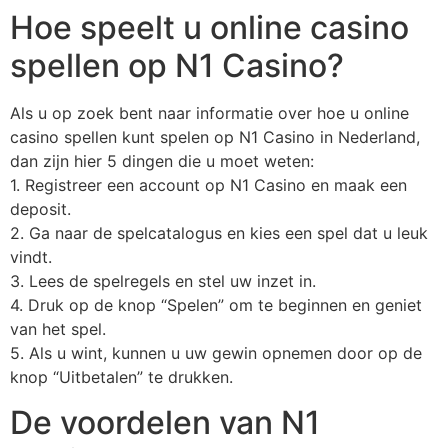
Hoe speelt u online casino
spellen op N1 Casino?
Als u op zoek bent naar informatie over hoe u online
casino spellen kunt spelen op N1 Casino in Nederland,
dan zijn hier 5 dingen die u moet weten:
1. Registreer een account op N1 Casino en maak een
deposit.
2. Ga naar de spelcatalogus en kies een spel dat u leuk
vindt.
3. Lees de spelregels en stel uw inzet in.
4. Druk op de knop “Spelen” om te beginnen en geniet
van het spel.
5. Als u wint, kunnen u uw gewin opnemen door op de
knop “Uitbetalen” te drukken.
De voordelen van N1