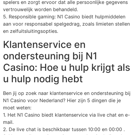
spelers en zorgt ervoor dat alle persoonlijke gegevens
vertrouwelijk worden behandeld.
5. Responsible gaming: N1 Casino biedt hulpmiddelen
aan voor responsabel spelgedrag, zoals limieten stellen
en zelfuitsluitingsopties.
Klantenservice en
ondersteuning bij N1
Casino: Hoe u hulp krijgt als
u hulp nodig hebt
Ben jij op zoek naar klantenservice en ondersteuning bij
N1 Casino voor Nederland? Hier zijn 5 dingen die je
moet weten:
1. Het N1 Casino biedt klantenservice via live chat en e-
mail.
2. De live chat is beschikbaar tussen 10:00 en 00:00 .