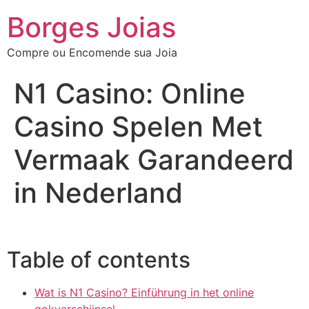
Borges Joias
Compre ou Encomende sua Joia
N1 Casino: Online
Casino Spelen Met
Vermaak Garandeerd
in Nederland
Table of contents
Wat is N1 Casino? Einführung in het online