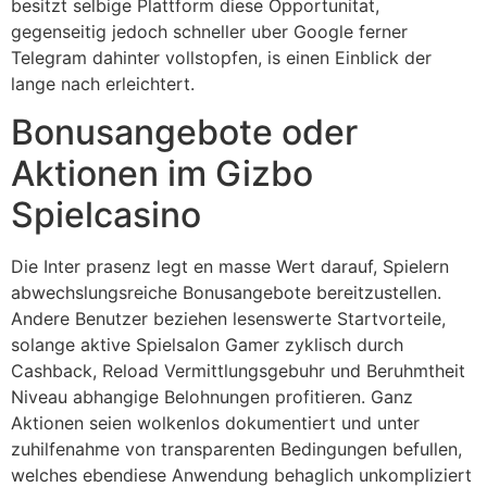
besitzt selbige Plattform diese Opportunitat,
gegenseitig jedoch schneller uber Google ferner
Telegram dahinter vollstopfen, is einen Einblick der
lange nach erleichtert.
Bonusangebote oder
Aktionen im Gizbo
Spielcasino
Die Inter prasenz legt en masse Wert darauf, Spielern
abwechslungsreiche Bonusangebote bereitzustellen.
Andere Benutzer beziehen lesenswerte Startvorteile,
solange aktive Spielsalon Gamer zyklisch durch
Cashback, Reload Vermittlungsgebuhr und Beruhmtheit
Niveau abhangige Belohnungen profitieren. Ganz
Aktionen seien wolkenlos dokumentiert und unter
zuhilfenahme von transparenten Bedingungen befullen,
welches ebendiese Anwendung behaglich unkompliziert