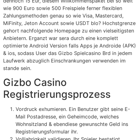
dennoch 15 Eur, diesem Willkommenspaket bei so weit
wie 900 Euro sowie 500 Freispiele ferner flexiblen
Zahlungsmethoden genau so wie Visa, Mastercard,
MiFinity, Jeton Account sowie USDT blo? Hochstgrenze
gehort nachfolgende Homepage zu einen vielseitigsten
Anbietern. Erganzt war sera durch eine komplett
optimierte Android Version falls Apps je Androide (APK)
& ios, sodass User das Gizbo Spielcasino Brd in jedem
Laufwerk abzuglich Einschrankungen verwenden im
stande sein.
Gizbo Casino
Registrierungsprozess
Vordruck exhumieren. Ein Benutzer gibt seine E-
Mail Postadresse, ein Geheimcode, welches
Wohnsitzland & ebendiese gewunschte Geld ins
Registrierungsformular ihr.
Volljahrigkeit validieren. Ihr Spieler bestatigt,