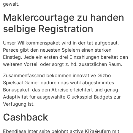
gewalt.
Maklercourtage zu handen
selbige Registration
Unser Willkommenspaket wird in der tat aufgebaut.
Parece gibt den neuesten Spielern einen starken
Einstieg. Jede ein ersten drei Einzahlungen bereitet den
weiteren Vorteil oder sorgt z. hd. zusatzlichen Raum.
Zusammenfassend bekommen innovative Gizbo
Spielsaal Gamer dadurch das wohl abgestimmtes
Bonuspaket, das den Abreise erleichtert und genug
Adaptivitat fur ausgewahlte Glucksspiel Budgets zur
Verfugung ist.
Cashback
Ebendiese Inter seite belohnt aktive Ki?a�ufern mit