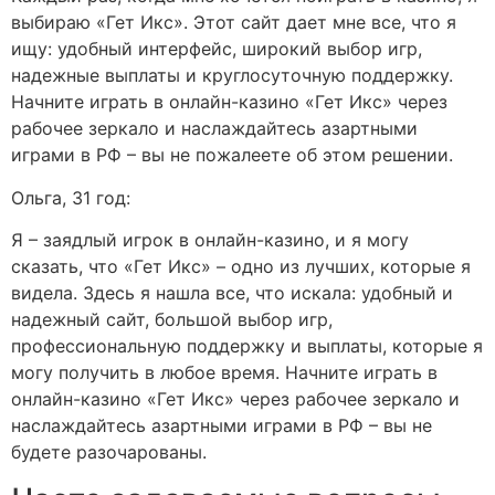
выбираю «Гет Икс». Этот сайт дает мне все, что я
ищу: удобный интерфейс, широкий выбор игр,
надежные выплаты и круглосуточную поддержку.
Начните играть в онлайн-казино «Гет Икс» через
рабочее зеркало и наслаждайтесь азартными
играми в РФ – вы не пожалеете об этом решении.
Ольга, 31 год:
Я – заядлый игрок в онлайн-казино, и я могу
сказать, что «Гет Икс» – одно из лучших, которые я
видела. Здесь я нашла все, что искала: удобный и
надежный сайт, большой выбор игр,
профессиональную поддержку и выплаты, которые я
могу получить в любое время. Начните играть в
онлайн-казино «Гет Икс» через рабочее зеркало и
наслаждайтесь азартными играми в РФ – вы не
будете разочарованы.