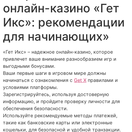
онлайн-казино «Гет
Икс»: рекомендации
для начинающих»
«Гет Икс» – надежное онлайн-казино, которое
привлечет ваше внимание разнообразием игр и
выгодными бонусами.
Ваши первые шаги в игровом мире должны
начинаться с ознакомления с
Get Х
правилами и
условиями платформы.
Зарегистрируйтесь, используя достоверную
информацию, и пройдите проверку личности для
обеспечения безопасности.
Используйте рекомендуемые методы платежей,
такие как банковские карты или электронные
кошельки, для безопасной и удобной транзакции.