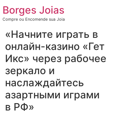
Borges Joias
Compre ou Encomende sua Joia
«Начните играть в
онлайн-казино «Гет
Икс» через рабочее
зеркало и
наслаждайтесь
азартными играми
в РФ»