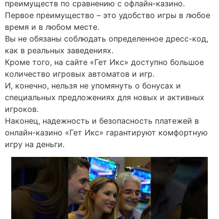
преимуществ по сравнению с офлайн-казино.
Первое преимущество – это удобство игры в любое
время и в любом месте.
Вы не обязаны соблюдать определенное дресс-код,
как в реальных заведениях.
Кроме того, на сайте «Гет Икс» доступно большое
количество игровых автоматов и игр.
И, конечно, нельзя не упомянуть о бонусах и
специальных предложениях для новых и активных
игроков.
Наконец, надежность и безопасность платежей в
онлайн-казино «Гет Икс» гарантируют комфортную
игру на деньги.