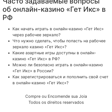
Часто задаваемые вопросы
об онлайн-казино «Гет Икс» в
РФ
Как начать играть в онлайн-казино «Гет Икс»
через рабочее зеркало?
Что нужно сделать, чтобы попасть на рабочее
зеркало казино «Гет Икс»?
Какие азартные игры доступны в онлайн-
казино «Гет Икс» в РФ?
Можно ли безопасно играть в онлайн-казино
«Гет Икс» в России?
Как зарегистрироваться и пополнить свой счет
в онлайн-казино «Гет Икс»?
Compre ou Encomende sua Joia
Todos os direitos reservados