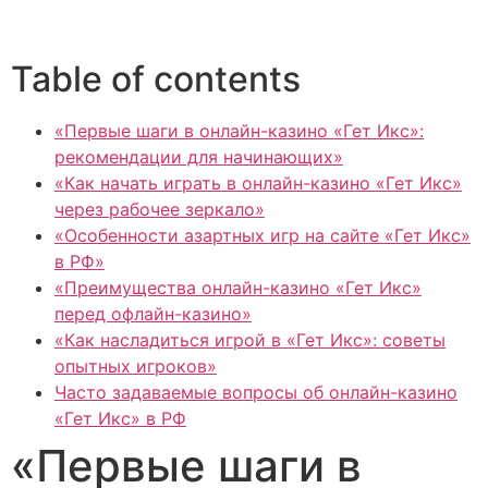
Table of contents
«Первые шаги в онлайн-казино «Гет Икс»:
рекомендации для начинающих»
«Как начать играть в онлайн-казино «Гет Икс»
через рабочее зеркало»
«Особенности азартных игр на сайте «Гет Икс»
в РФ»
«Преимущества онлайн-казино «Гет Икс»
перед офлайн-казино»
«Как насладиться игрой в «Гет Икс»: советы
опытных игроков»
Часто задаваемые вопросы об онлайн-казино
«Гет Икс» в РФ
«Первые шаги в