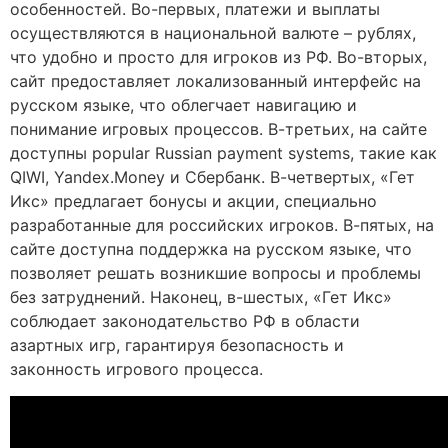
особенностей. Во-первых, платежи и выплаты
осуществляются в национальной валюте – рублях,
что удобно и просто для игроков из РФ. Во-вторых,
сайт предоставляет локализованный интерфейс на
русском языке, что облегчает навигацию и
понимание игровых процессов. В-третьих, на сайте
доступны popular Russian payment systems, такие как
QIWI, Yandex.Money и Сбербанк. В-четвертых, «Гет
Икс» предлагает бонусы и акции, специально
разработанные для российских игроков. В-пятых, на
сайте доступна поддержка на русском языке, что
позволяет решать возникшие вопросы и проблемы
без затруднений. Наконец, в-шестых, «Гет Икс»
соблюдает законодательство РФ в области
азартных игр, гарантируя безопасность и
законность игрового процесса.