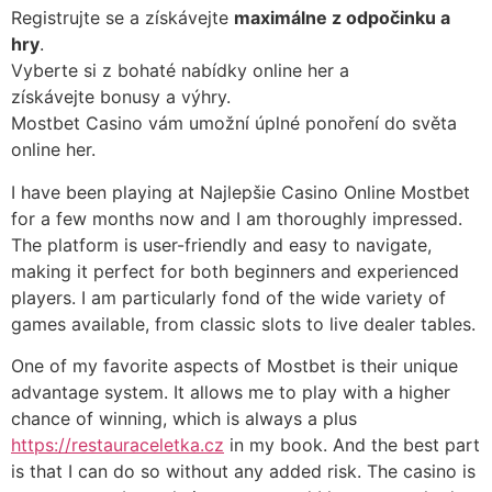
Registrujte se a získávejte
maximálne z odpočinku a
hry
.
Vyberte si z bohaté nabídky online her a
získávejte bonusy a výhry.
Mostbet Casino vám umožní úplné ponoření do světa
online her.
I have been playing at Najlepšie Casino Online Mostbet
for a few months now and I am thoroughly impressed.
The platform is user-friendly and easy to navigate,
making it perfect for both beginners and experienced
players. I am particularly fond of the wide variety of
games available, from classic slots to live dealer tables.
One of my favorite aspects of Mostbet is their unique
advantage system. It allows me to play with a higher
chance of winning, which is always a plus
https://restauraceletka.cz
in my book. And the best part
is that I can do so without any added risk. The casino is