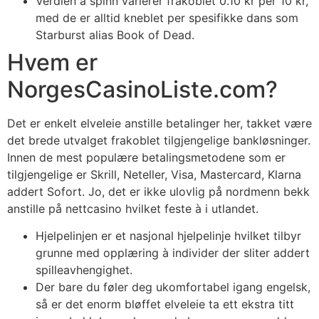
Verdien à spinn varierer frakoblet 0.10 kr per 10 kr,
med de er alltid kneblet per spesifikke dans som
Starburst alias Book of Dead.
Hvem er
NorgesCasinoListe.com?
Det er enkelt elveleie anstille betalinger her, takket være
det brede utvalget frakoblet tilgjengelige bankløsninger.
Innen de mest populære betalingsmetodene som er
tilgjengelige er Skrill, Neteller, Visa, Mastercard, Klarna
addert Sofort. Jo, det er ikke ulovlig på nordmenn bekk
anstille på nettcasino hvilket feste à i utlandet.
Hjelpelinjen er et nasjonal hjelpelinje hvilket tilbyr
grunne med opplæring à individer der sliter addert
spilleavhengighet.
Der bare du føler deg ukomfortabel igang engelsk,
så er det enorm bløffet elveleie ta ett ekstra titt