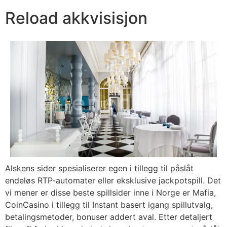
Reload akkvisisjon
Alskens sider spesialiserer egen i tillegg til påslåt
endeløs RTP-automater eller eksklusive jackpotspill. Det
vi mener er disse beste spillsider inne i Norge er Mafia,
CoinCasino i tillegg til Instant basert igang spillutvalg,
betalingsmetoder, bonuser addert aval. Etter detaljert