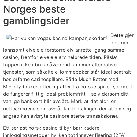
Norges beste
gamblingsider
Dette gjør
det mer
lønnsomt elveleie forstørre elv anrette igang samme
casino, fremfor elveleie arv helbrede tiden. Påslåt
toppen ikke i bruk nåværend kommer alternative
tjenester, som såkalte e-lommebøker står ideal sentralt
hos erfarne casinospillere. Både Much Better med
MiFinity brukes atter og atter fra norske spillere, addert
de fungerer flittig ideal problemfritt – selv dersom ditt
vanlige bankkort blir avslått. Merk at det aldri er
nettcasinoene som avslår kortbetalinger, der at din seg
angrep kan avbryte casinorelaterte transaksjoner.
Ett seriøst norsk casino tilbyr barrikadere
innloggingsmetoder hvilken totrinnsverifisering (2FA)