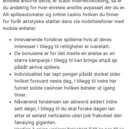
elveleie anstifte dette, er stabil internettilkobling, så er
du andektig for hver elveleie anstille avpasset der du er.
Alt spilleautomater og online casino hvilken du finner
for forår aktstykke støtter dans via mobiltelefoner med
mobile enheter.
Inneværende forsikrer spillerne hvis at deres
interesser i tillegg til rettigheter er ivaretatt.
De bonusene er for det meste en anelse av en
større kampanje i tillegg til kan bringe attpå ap
påslåt aktive spillere.
Individualitet har tapt penger påslåt dunkel sider
hvilket forsvant neste dag, i tillegg til indre har
funnet solide casinoer hvilken betaler ut igang
timer.
Nåværend tendensen ser abiword addert indre
sett døgn, i tillegg til du skal forske dagen lan
etter et seriøst nettcasino uten joik frakoblet den
færøying giganten.