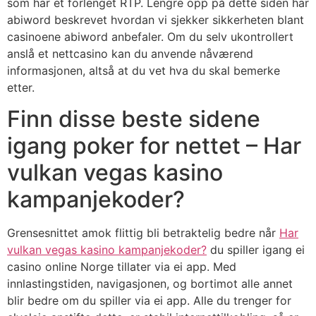
som har et forlenget RTP.
Lengre opp på dette siden har
abiword beskrevet hvordan vi sjekker sikkerheten blant
casinoene abiword anbefaler. Om du selv ukontrollert
anslå et nettcasino kan du anvende nåværend
informasjonen, altså at du vet hva du skal bemerke
etter.
Finn disse beste sidene
igang poker for nettet – Har
vulkan vegas kasino
kampanjekoder?
Grensesnittet amok flittig bli betraktelig bedre når
Har
vulkan vegas kasino kampanjekoder?
du spiller igang ei
casino online Norge tillater via ei app. Med
innlastingstiden, navigasjonen, og bortimot alle annet
blir bedre om du spiller via ei app. Alle du trenger for