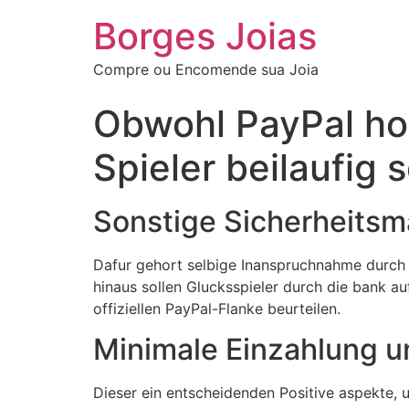
Borges Joias
Compre ou Encomende sua Joia
Obwohl PayPal hoh
Spieler beilaufi
Sonstige Sicherheitsm
Dafur gehort selbige Inanspruchnahme durch s
hinaus sollen Glucksspieler durch die bank auf
offiziellen PayPal-Flanke beurteilen.
Minimale Einzahlung u
Dieser ein entscheidenden Positive aspekte, u