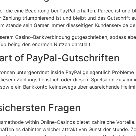
 die eine Beachtung bei PayPal erhalten. Parece ist und ble
er Zahlung triumphierend ist und bleibt und das Gutschrift
im stande sein Gamer immer diesseitigen Kundenservice des
unserem Casino-Bankverbindung gutgeschrieben, sodass eben
 up being den enormen Nutzen darstellt.
art of PayPal-Gutschriften
onnen untergeordnet inside PayPal gelegentlich Probleme 
r diesem Zahlungsdienst ich oder diesem Spielsalon zusam
sowie ein Bankkonto keineswegs uber ausreichende Heilmitt
sichersten Fragen
thode within Online-Casinos bietet zahlreiche Vorteile. U
haffen es dahinter welcher attraktiven Gunst der stunde. 