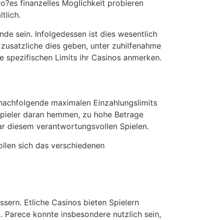
o?es finanzelles Moglichkeit probieren
tlich.
de sein. Infolgedessen ist dies wesentlich
 zusatzliche dies geben, unter zuhilfenahme
 spezifischen Limits ihr Casinos anmerken.
, nachfolgende maximalen Einzahlungslimits
pieler daran hemmen, zu hohe Betrage
ar diesem verantwortungsvollen Spielen.
ollen sich das verschiedenen
sern. Etliche Casinos bieten Spielern
. Parece konnte insbesondere nutzlich sein,