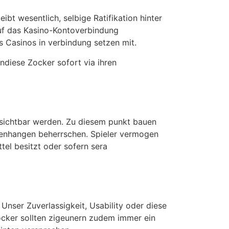
ibt wesentlich, selbige Ratifikation hinter
 auf das Kasino-Kontoverbindung
 Casinos in verbindung setzen mit.
diese Zocker sofort via ihren
sichtbar werden. Zu diesem punkt bauen
menhangen beherrschen. Spieler vermogen
el besitzt oder sofern sera
nser Zuverlassigkeit, Usability oder diese
Zocker sollten zigeunern zudem immer ein