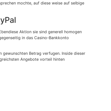
sprechen mochte, auf diese weise auf selbige
ayPal
 Ebendiese Aktion sie sind generell homogen
r gegenseitig in das Casino-Bankkonto
 gewunschten Betrag verfugen. Inside dieser
reichsten Angebote vorteil hinten