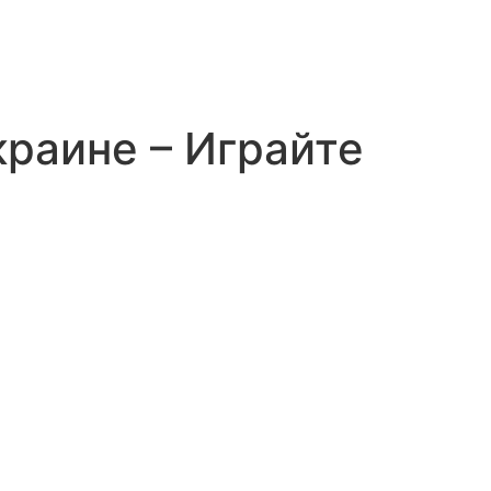
краине – Играйте