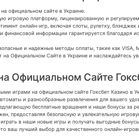
 на официальном сайте в Украине.
ую игровую платформу, лицензированную и регулируем
тимент онлайн-игр, включая слоты, рулетку, блэкджек 
и финансовой информации гарантируется благодаря и
опасные и надежные методы оплаты, такие как VISA, Mast
т на Официальном Сайте в Украине и наслаждайтесь у
на Официальном Сайте Гоксб
выми играми на официальном сайте Гоксбет Казино в У
втоматы и разнообразные развлечения для вашего удо
едлагающую бесплатные вращения и наши бонусы за р
ен, предоставляя безопасную и увлекательную игрову
 играть в наши новые игры и получать выгодные бонусы
это ваш лучший выбор для качественного онлайн-игров