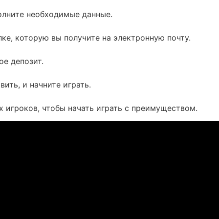
полните необходимые данные.
ке, которую вы получите на электронную почту.
ое депозит.
вить, и начните играть.
х игроков, чтобы начать играть с преимуществом.