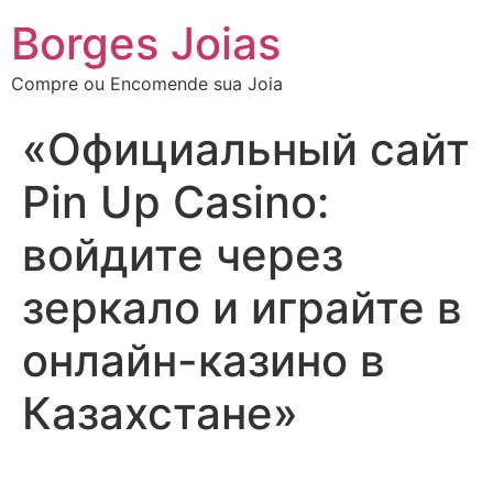
Borges Joias
Compre ou Encomende sua Joia
«Официальный сайт
Pin Up Casino:
войдите через
зеркало и играйте в
онлайн-казино в
Казахстане»