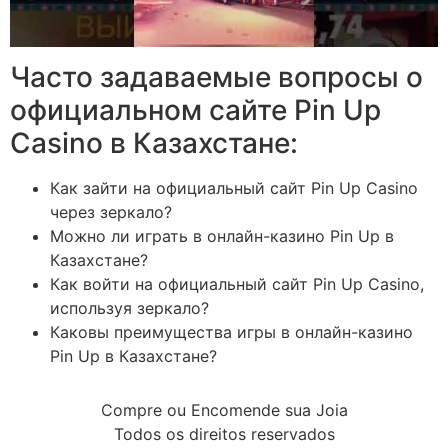
Часто задаваемые вопросы о
официальном сайте Pin Up
Casino в Казахстане:
Как зайти на официальный сайт Pin Up Casino
через зеркало?
Можно ли играть в онлайн-казино Pin Up в
Казахстане?
Как войти на официальный сайт Pin Up Casino,
используя зеркало?
Каковы преимущества игры в онлайн-казино
Pin Up в Казахстане?
Compre ou Encomende sua Joia
Todos os direitos reservados