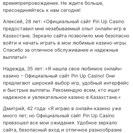
времяпрепровождение. Не ждите больше,
присоединяйтесь к нам сегодня!
Алексей, 28 лет: «Официальный сайт Pin Up Casino
предоставил мне незабываемый опыт онлайн-игр в
Казахстане. Зеркало сайта позволило мне безопасно
войти и начать играть в мои любимые казино-игры.
Спасибо за отличное обслуживание и надежные
выплаты!»
Надежда, 35 лет: «Я нашла свое любимое онлайн-
казино – Официальный сайт Pin Up Casino! Они
предлагают широкий выбор игр, удобный интерфейс
и быстрые выплаты. Рекомендую всем, кто ищет
надежное и увлекательное казино в Казахстане.»
Дмитрий, 42 года: «Я играю в онлайн-казино уже
много лет, но Официальный сайт Pin Up Casino
превзошел все мои ожидания. Удобное зеркало
сайта, безопасный вход и отличное разнообразие