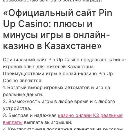
«Официальный сайт Pin
Up Casino: плюсы и
минусы игры в онлайн-
казино в Казахстане»
Официальный сайт Pin Up Casino предлагает казино-
игровой опыт для жителей Казахстана.
Преимуществами игры в онлайн-казино Pin Up
Casino являются:
1. Богатый выбор игровых автоматов и игр на
реальные деньги.
2. Возможность игры в любое время и с любого
устройства.
3. Быстрая и надежная
казино онлайн КЗ реальные
выплаты
выплата выигрышей.
4. Круглосуточная поддержка клиентов на русском