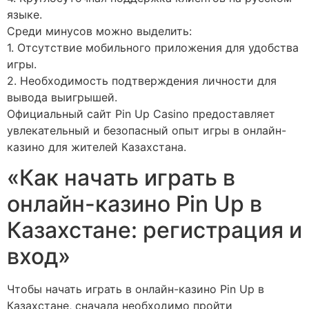
языке.
Среди минусов можно выделить:
1. Отсутствие мобильного приложения для удобства
игры.
2. Необходимость подтверждения личности для
вывода выигрышей.
Официальный сайт Pin Up Casino предоставляет
увлекательный и безопасный опыт игры в онлайн-
казино для жителей Казахстана.
«Как начать играть в
онлайн-казино Pin Up в
Казахстане: регистрация и
вход»
Чтобы начать играть в онлайн-казино Pin Up в
Казахстане, сначала необходимо пройти